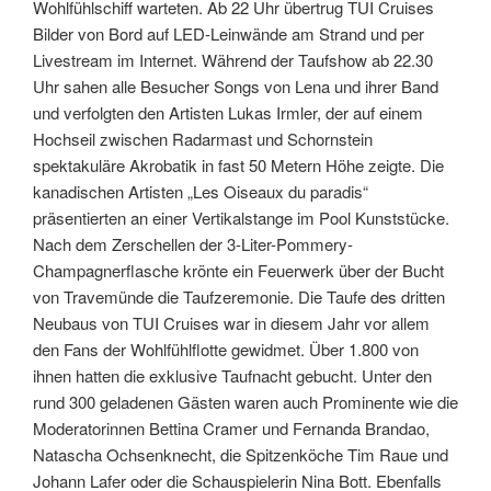
Wohlfühlschiff warteten. Ab 22 Uhr übertrug TUI Cruises
Bilder von Bord auf LED-Leinwände am Strand und per
Livestream im Internet. Während der Taufshow ab 22.30
Uhr sahen alle Besucher Songs von Lena und ihrer Band
und verfolgten den Artisten Lukas Irmler, der auf einem
Hochseil zwischen Radarmast und Schornstein
spektakuläre Akrobatik in fast 50 Metern Höhe zeigte. Die
kanadischen Artisten „Les Oiseaux du paradis“
präsentierten an einer Vertikalstange im Pool Kunststücke.
Nach dem Zerschellen der 3-Liter-Pommery-
Champagnerflasche krönte ein Feuerwerk über der Bucht
von Travemünde die Taufzeremonie. Die Taufe des dritten
Neubaus von TUI Cruises war in diesem Jahr vor allem
den Fans der Wohlfühlflotte gewidmet. Über 1.800 von
ihnen hatten die exklusive Taufnacht gebucht. Unter den
rund 300 geladenen Gästen waren auch Prominente wie die
Moderatorinnen Bettina Cramer und Fernanda Brandao,
Natascha Ochsenknecht, die Spitzenköche Tim Raue und
Johann Lafer oder die Schauspielerin Nina Bott. Ebenfalls