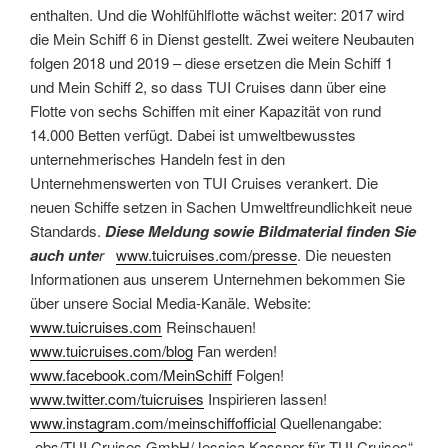
enthalten. Und die Wohlfühlflotte wächst weiter: 2017 wird
die Mein Schiff 6 in Dienst gestellt. Zwei weitere Neubauten
folgen 2018 und 2019 – diese ersetzen die Mein Schiff 1
und Mein Schiff 2, so dass TUI Cruises dann über eine
Flotte von sechs Schiffen mit einer Kapazität von rund
14.000 Betten verfügt. Dabei ist umweltbewusstes
unternehmerisches Handeln fest in den
Unternehmenswerten von TUI Cruises verankert. Die
neuen Schiffe setzen in Sachen Umweltfreundlichkeit neue
Standards.
Diese Meldung sowie Bildmaterial finden Sie
auch unte
r
www.tuicruises.com/presse
. Die neuesten
Informationen aus unserem Unternehmen bekommen Sie
über unsere Social Media-Kanäle. Website:
www.tuicruises.com
Reinschauen!
www.tuicruises.com/blog
Fan werden!
www.facebook.com/MeinSchiff
Folgen!
www.twitter.com/tuicruises
Inspirieren lassen!
www.instagram.com/meinschiffofficial
Quellenangabe:
„obs/TUI Cruises GmbH/Jessica Kassner für TUI Cruises“