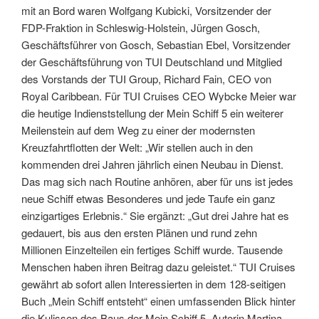
mit an Bord waren Wolfgang Kubicki, Vorsitzender der
FDP-Fraktion in Schleswig-Holstein, Jürgen Gosch,
Geschäftsführer von Gosch, Sebastian Ebel, Vorsitzender
der Geschäftsführung von TUI Deutschland und Mitglied
des Vorstands der TUI Group, Richard Fain, CEO von
Royal Caribbean. Für TUI Cruises CEO Wybcke Meier war
die heutige Indienststellung der Mein Schiff 5 ein weiterer
Meilenstein auf dem Weg zu einer der modernsten
Kreuzfahrtflotten der Welt: „Wir stellen auch in den
kommenden drei Jahren jährlich einen Neubau in Dienst.
Das mag sich nach Routine anhören, aber für uns ist jedes
neue Schiff etwas Besonderes und jede Taufe ein ganz
einzigartiges Erlebnis.“ Sie ergänzt: „Gut drei Jahre hat es
gedauert, bis aus den ersten Plänen und rund zehn
Millionen Einzelteilen ein fertiges Schiff wurde. Tausende
Menschen haben ihren Beitrag dazu geleistet.“ TUI Cruises
gewährt ab sofort allen Interessierten in dem 128-seitigen
Buch „Mein Schiff entsteht“ einen umfassenden Blick hinter
die Kulissen des Baus der Mein Schiff 5. Autorin Martina