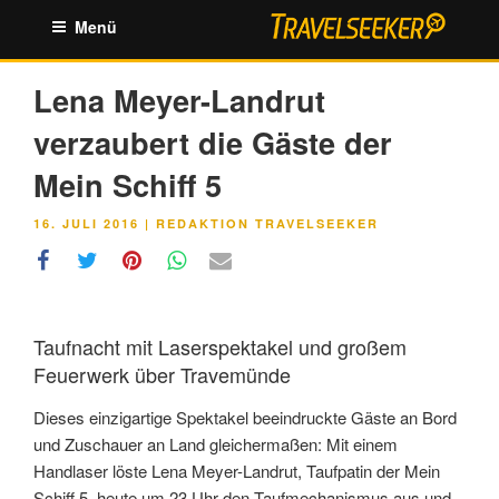
Zum
Menü
Inhalt
springen
Lena Meyer-Landrut
verzaubert die Gäste der
Mein Schiff 5
VERÖFFENTLICHT
16. JULI 2016
|
REDAKTION TRAVELSEEKER
AM
Taufnacht mit Laserspektakel und großem
Feuerwerk über Travemünde
Dieses einzigartige Spektakel beeindruckte Gäste an Bord
und Zuschauer an Land gleichermaßen: Mit einem
Handlaser löste Lena Meyer-Landrut, Taufpatin der Mein
Schiff 5, heute um 23 Uhr den Taufmechanismus aus und