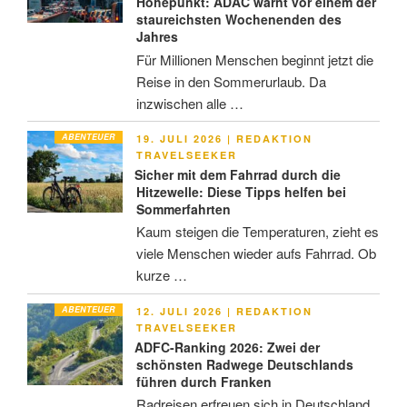
Höhepunkt: ADAC warnt vor einem der
staureichsten Wochenenden des
Jahres
Für Millionen Menschen beginnt jetzt die
Reise in den Sommerurlaub. Da
inzwischen alle …
ABENTEUER
VERÖFFENTLICHT
19. JULI 2026
|
REDAKTION
AM
TRAVELSEEKER
Sicher mit dem Fahrrad durch die
Hitzewelle: Diese Tipps helfen bei
Sommerfahrten
Kaum steigen die Temperaturen, zieht es
viele Menschen wieder aufs Fahrrad. Ob
kurze …
ABENTEUER
VERÖFFENTLICHT
12. JULI 2026
|
REDAKTION
AM
TRAVELSEEKER
ADFC-Ranking 2026: Zwei der
schönsten Radwege Deutschlands
führen durch Franken
Radreisen erfreuen sich in Deutschland