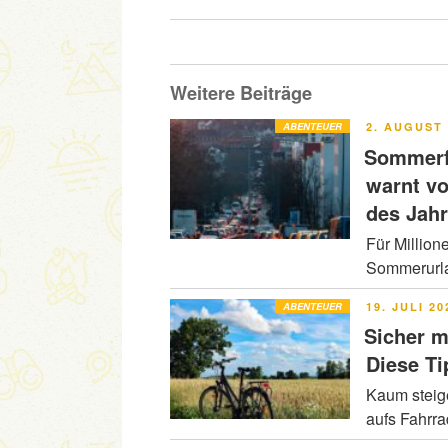
Weitere Beiträge
VERÖFFENT
ABENTEUER
2. AUGUST 
AM
Sommerfe
warnt v
des Jah
Für Million
Sommerurla
VERÖFFENT
ABENTEUER
19. JULI 20
AM
Sicher m
Diese Ti
Kaum steig
aufs Fahrr