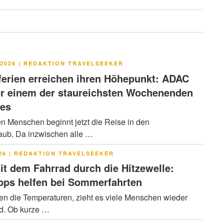
LICHT
2026
|
REDAKTION TRAVELSEEKER
rien erreichen ihren Höhepunkt: ADAC
or einem der staureichsten Wochenenden
res
en Menschen beginnt jetzt die Reise in den
ub. Da inzwischen alle …
LICHT
26
|
REDAKTION TRAVELSEEKER
it dem Fahrrad durch die Hitzewelle:
pps helfen bei Sommerfahrten
en die Temperaturen, zieht es viele Menschen wieder
ad. Ob kurze …