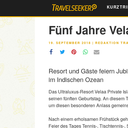
Zum
KURZTRI
Inhalt
springen
Fünf Jahre Vel
VERÖFFENTLICHT
19. SEPTEMBER 2018
|
REDAKTION TR
AM
Resort und Gäste feiern Jub
im Indischen Ozean
Das Ultraluxus-Resort Velaa Private I
seinen fünften Geburtstag. An diesem T
um diesen besonderen Anlass gemeinsa
Nach einem erholsamen Frühstück geht e
Feier des Tages Tennis-, Tischtennis-, 