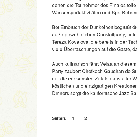
denen die Teilnehmer des Finales toll
Wassersportaktivitäten und Spa-Beha
Bei Einbruch der Dunkelheit begrüßt di
außergewöhnlichen Cocktailparty, unte
Tereza Kovalova, die bereits in der T
viele Überraschungen auf die Gäste, da
Auch kulinarisch fährt Velaa an diesem
Party zaubert Chefkoch Gaushan de Sil
nur die erlesensten Zutaten aus aller We
köstlichen und einzigartigen Kreatione
Dinners sorgt die kalifornische Jazz B
Seiten:
1
2