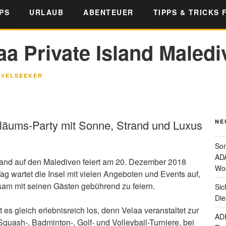
PS
URLAUB
ABENTEUER
TIPPS & TRICKS 
aa Private Island Maledi
AVELSEEKER
iläums-Party mit Sonne, Strand und Luxus
NE
Som
ADA
sland auf den Malediven feiert am 20. Dezember 2018
Wo
ag wartet die Insel mit vielen Angeboten und Events auf,
m mit seinen Gästen gebührend zu feiern.
Sic
Die
s gleich erlebnisreich los, denn Velaa veranstaltet zur
ADF
Squash-, Badminton-, Golf- und Volleyball-Turniere, bei