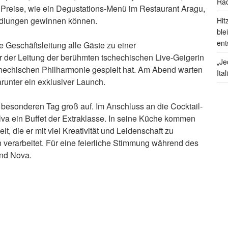
Rad
e Preise, wie ein Degustations-Menü im Restaurant Aragu,
ndlungen gewinnen können.
Hit
ble
ent
e Geschäftsleitung alle Gäste zu einer
r der Leitung der berühmten tschechischen Live-Geigerin
„Je
schechischen Philharmonie gespielt hat. Am Abend warten
Ita
runter ein exklusiver Launch.
 besonderen Tag groß auf. Im Anschluss an die Cocktail-
va ein Buffet der Extraklasse. In seine Küche kommen
lt, die er mit viel Kreativität und Leidenschaft zu
n verarbeitet. Für eine feierliche Stimmung während des
and Nova.