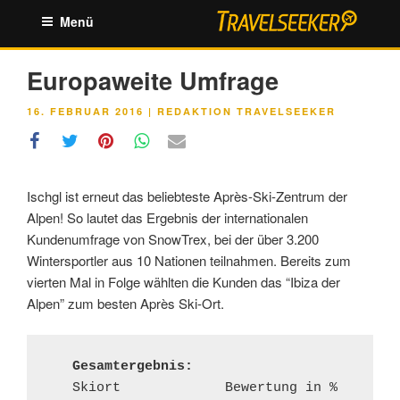
Zum
Menü
Inhalt
springen
Europaweite Umfrage
VERÖFFENTLICHT
16. FEBRUAR 2016
|
REDAKTION TRAVELSEEKER
AM
Ischgl ist erneut das beliebteste Après-Ski-Zentrum der
Alpen! So lautet das Ergebnis der internationalen
Kundenumfrage von SnowTrex, bei der über 3.200
Wintersportler aus 10 Nationen teilnahmen. Bereits zum
vierten Mal in Folge wählten die Kunden das “Ibiza der
Alpen” zum besten Après Ski-Ort.
   Gesamtergebnis:
   Skiort             Bewertung in % 
