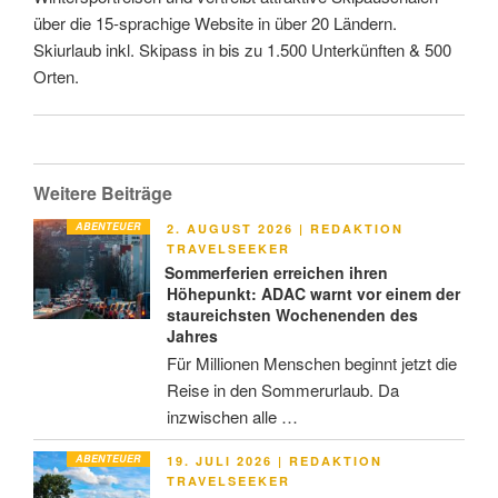
über die 15-sprachige Website in über 20 Ländern.
Skiurlaub inkl. Skipass in bis zu 1.500 Unterkünften & 500
Orten.
Weitere Beiträge
ABENTEUER
VERÖFFENTLICHT
2. AUGUST 2026
|
REDAKTION
AM
TRAVELSEEKER
Sommerferien erreichen ihren
Höhepunkt: ADAC warnt vor einem der
staureichsten Wochenenden des
Jahres
Für Millionen Menschen beginnt jetzt die
Reise in den Sommerurlaub. Da
inzwischen alle …
ABENTEUER
VERÖFFENTLICHT
19. JULI 2026
|
REDAKTION
AM
TRAVELSEEKER