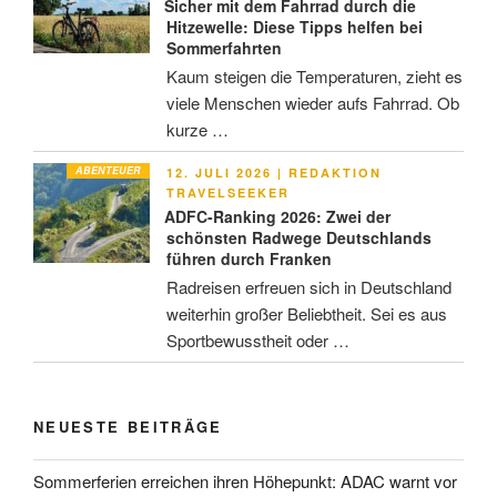
Sicher mit dem Fahrrad durch die
Hitzewelle: Diese Tipps helfen bei
Sommerfahrten
Kaum steigen die Temperaturen, zieht es
viele Menschen wieder aufs Fahrrad. Ob
kurze …
ABENTEUER
VERÖFFENTLICHT
12. JULI 2026
|
REDAKTION
AM
TRAVELSEEKER
ADFC-Ranking 2026: Zwei der
schönsten Radwege Deutschlands
führen durch Franken
Radreisen erfreuen sich in Deutschland
weiterhin großer Beliebtheit. Sei es aus
Sportbewusstheit oder …
NEUESTE BEITRÄGE
Sommerferien erreichen ihren Höhepunkt: ADAC warnt vor