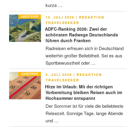
kurze …
ABENTEUER
VERÖFFENTLICHT
12. JULI 2026
|
REDAKTION
AM
TRAVELSEEKER
ADFC-Ranking 2026: Zwei der
schönsten Radwege Deutschlands
führen durch Franken
Radreisen erfreuen sich in Deutschland
weiterhin großer Beliebtheit. Sei es aus
Sportbewusstheit oder …
KURZTRIPS
VERÖFFENTLICHT
5. JULI 2026
|
REDAKTION
AM
TRAVELSEEKER
Hitze im Urlaub: Mit der richtigen
Vorbereitung bleiben Reisen auch im
Hochsommer entspannt
Der Sommer ist für viele die beliebteste
Reisezeit. Sonnige Tage, lange Abende
und …