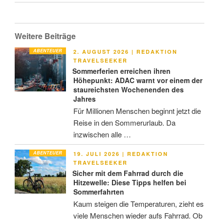
Weitere Beiträge
ABENTEUER
VERÖFFENTLICHT
2. AUGUST 2026
|
REDAKTION
AM
TRAVELSEEKER
Sommerferien erreichen ihren
Höhepunkt: ADAC warnt vor einem der
staureichsten Wochenenden des
Jahres
Für Millionen Menschen beginnt jetzt die
Reise in den Sommerurlaub. Da
inzwischen alle …
ABENTEUER
VERÖFFENTLICHT
19. JULI 2026
|
REDAKTION
AM
TRAVELSEEKER
Sicher mit dem Fahrrad durch die
Hitzewelle: Diese Tipps helfen bei
Sommerfahrten
Kaum steigen die Temperaturen, zieht es
viele Menschen wieder aufs Fahrrad. Ob