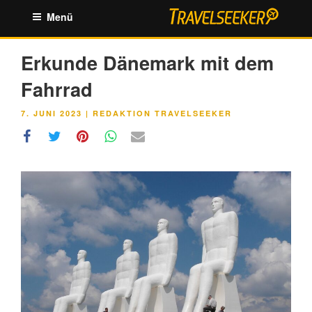
Zum
Menü
Inhalt
springen
Erkunde Dänemark mit dem
Fahrrad
VERÖFFENTLICHT
7. JUNI 2023
|
REDAKTION TRAVELSEEKER
AM