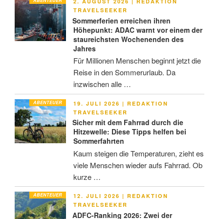
ABENTEUER
VERÖFFENTLICHT
2. AUGUST 2026
|
REDAKTION
AM
TRAVELSEEKER
Sommerferien erreichen ihren
Höhepunkt: ADAC warnt vor einem der
staureichsten Wochenenden des
Jahres
Für Millionen Menschen beginnt jetzt die
Reise in den Sommerurlaub. Da
inzwischen alle …
ABENTEUER
VERÖFFENTLICHT
19. JULI 2026
|
REDAKTION
AM
TRAVELSEEKER
Sicher mit dem Fahrrad durch die
Hitzewelle: Diese Tipps helfen bei
Sommerfahrten
Kaum steigen die Temperaturen, zieht es
viele Menschen wieder aufs Fahrrad. Ob
kurze …
ABENTEUER
VERÖFFENTLICHT
12. JULI 2026
|
REDAKTION
AM
TRAVELSEEKER
ADFC-Ranking 2026: Zwei der