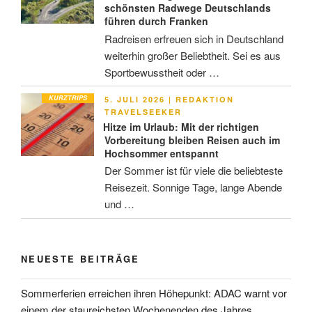
schönsten Radwege Deutschlands
führen durch Franken
Radreisen erfreuen sich in Deutschland
weiterhin großer Beliebtheit. Sei es aus
Sportbewusstheit oder …
KURZTRIPS
VERÖFFENTLICHT
5. JULI 2026
|
REDAKTION
AM
TRAVELSEEKER
Hitze im Urlaub: Mit der richtigen
Vorbereitung bleiben Reisen auch im
Hochsommer entspannt
Der Sommer ist für viele die beliebteste
Reisezeit. Sonnige Tage, lange Abende
und …
NEUESTE BEITRÄGE
Sommerferien erreichen ihren Höhepunkt: ADAC warnt vor
einem der staureichsten Wochenenden des Jahres