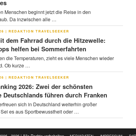
res
en Menschen beginnt jetzt die Reise in den
ub. Da inzwischen alle …
LICHT
26
|
REDAKTION TRAVELSEEKER
it dem Fahrrad durch die Hitzewelle:
pps helfen bei Sommerfahrten
en die Temperaturen, zieht es viele Menschen wieder
ad. Ob kurze …
LICHT
26
|
REDAKTION TRAVELSEEKER
nking 2026: Zwei der schönsten
 Deutschlands führen durch Franken
rfreuen sich in Deutschland weiterhin großer
. Sei es aus Sportbewusstheit oder …
2006 - 2026 | Alle Rechte vorbehalten
MEDIADATEN
IMPRESSUM
DA