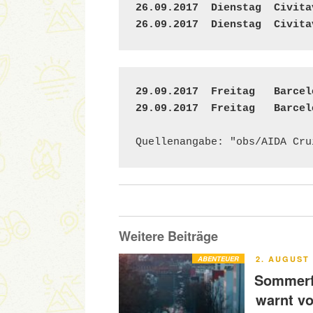
26.09.2017  Dienstag  Civita
26.09.2017  Dienstag  Civita
29.09.2017  Freitag   Barcel
29.09.2017  Freitag   Barcel
Quellenangabe: "obs/AIDA Cru
Weitere Beiträge
VERÖFFENT
ABENTEUER
2. AUGUST 
AM
Sommerfe
warnt v