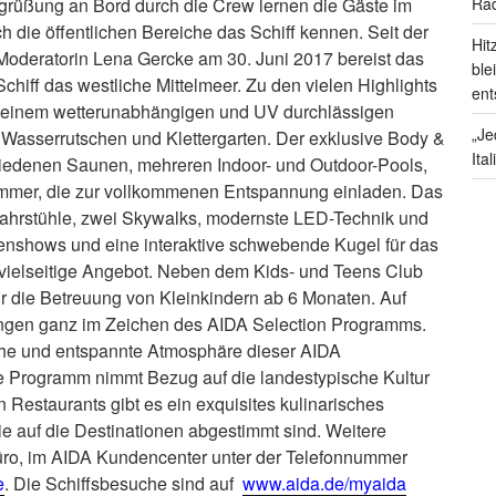
grüßung an Bord durch die Crew lernen die Gäste im
Rad
die öffentlichen Bereiche das Schiff kennen. Seit der
Hit
oderatorin Lena Gercke am 30. Juni 2017 bereist das
ble
chiff das westliche Mittelmeer. Zu den vielen Highlights
ent
r einem wetterunabhängigen und UV durchlässigen
„Je
Wasserrutschen und Klettergarten. Der exklusive Body &
Ita
hiedenen Saunen, mehreren Indoor- und Outdoor-Pools,
mmer, die zur vollkommenen Entspannung einladen. Das
 Fahrstühle, zwei Skywalks, modernste LED-Technik und
enshows und eine interaktive schwebende Kugel für das
ielseitige Angebot. Neben dem Kids- und Teens Club
ür die Betreuung von Kleinkindern ab 6 Monaten. Auf
ungen ganz im Zeichen des AIDA Selection Programms.
che und entspannte Atmosphäre dieser AIDA
ete Programm nimmt Bezug auf die landestypische Kultur
 Restaurants gibt es ein exquisites kulinarisches
ie auf die Destinationen abgestimmt sind. Weitere
ro, im AIDA Kundencenter unter der Telefonnummer
e
. Die Schiffsbesuche sind auf
www.aida.de/myaida