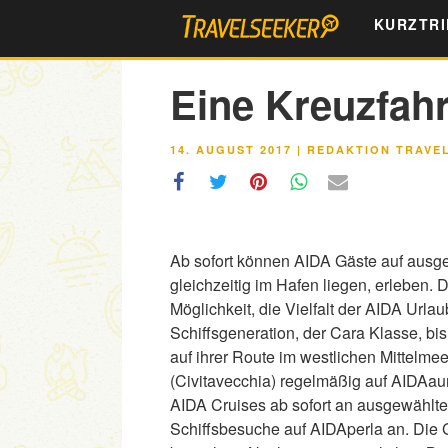
Zum
KURZTRI
Inhalt
springen
Eine Kreuzfahr
VERÖFFENTLICHT
14. AUGUST 2017
|
REDAKTION TRAVE
AM
Ab sofort können AIDA Gäste auf ausge
gleichzeitig im Hafen liegen, erleben.
Möglichkeit, die Vielfalt der AIDA Url
Schiffsgeneration, der Cara Klasse, bis
auf ihrer Route im westlichen Mittelme
(Civitavecchia) regelmäßig auf AIDAau
AIDA Cruises ab sofort an ausgewählt
Schiffsbesuche auf AIDAperla an. Di