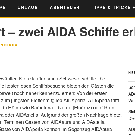
PS
URLAUB
ABENTEUER
TIPPS & TRICKS 
t – zwei AIDA Schiffe e
LSEEKER
NE
wählten Kreuzfahrten auch Schwesterschiffe, die
 Die kostenlosen Schiffsbesuche bieten den Gästen die
Som
aubswelt noch näher kennenzulernen: Von der ersten
ADA
 zum jüngsten Flottenmitglied AIDAperla. AIDAperla trifft
Wo
er in Häfen wie Barcelona, Livorno (Florenz) oder Rom
Sic
ra oder AIDAstella. Aufgrund der großen Nachfrage bietet
Die
en Terminen Gästen von AIDAaura und AIDAstella
e Gäste von AIDAperla können im Gegenzug AIDAaura
ADF