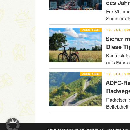
des Jah
Für Million
Sommerurla
VERÖFFENT
ABENTEUER
19. JULI 20
AM
Sicher m
Diese Ti
Kaum steig
aufs Fahrr
VERÖFFENT
ABENTEUER
12. JULI 20
AM
ADFC-Ra
Radwege
Radreisen e
Beliebtheit
Travelseeker.de ist ein Produkt der Jink GmbH © 