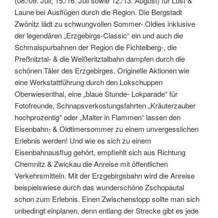
(08./09. Juli; 15./16. Juli sowie 12./13. August) für Lust &
Laune bei Ausflügen durch die Region. Die Bergstadt
Zwönitz lädt zu schwungvollen Sommer- Oldies inklusive
der legendären „Erzgebirgs-Classic“ ein und auch die
Schmalspurbahnen der Region die Fichtelberg-, die
Preßnitztal- & die Weißeritztalbahn dampfen durch die
schönen Täler des Erzgebirges. Originelle Aktionen wie
eine Werkstattführung durch den Lokschuppen
Oberwiesenthal, eine „blaue Stunde- Lokparade“ für
Fotofreunde, Schnapsverkostungsfahrten „Kräuterzauber
hochprozentig“ oder „Malter in Flammen“ lassen den
Eisenbahn- & Oldtimersommer zu einem unvergesslichen
Erlebnis werden! Und wie es sich zu einem
Eisenbahnausflug gehört, empfiehlt sich aus Richtung
Chemnitz & Zwickau die Anreise mit öffentlichen
Verkehrsmitteln. Mit der Erzgebirgsbahn wird die Anreise
beispielswiese durch das wunderschöne Zschopautal
schon zum Erlebnis. Einen Zwischenstopp sollte man sich
unbedingt einplanen, denn entlang der Strecke gibt es jede