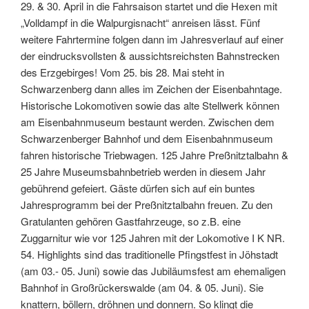
29. & 30. April in die Fahrsaison startet und die Hexen mit
„Volldampf in die Walpurgisnacht“ anreisen lässt. Fünf
weitere Fahrtermine folgen dann im Jahresverlauf auf einer
der eindrucksvollsten & aussichtsreichsten Bahnstrecken
des Erzgebirges! Vom 25. bis 28. Mai steht in
Schwarzenberg dann alles im Zeichen der Eisenbahntage.
Historische Lokomotiven sowie das alte Stellwerk können
am Eisenbahnmuseum bestaunt werden. Zwischen dem
Schwarzenberger Bahnhof und dem Eisenbahnmuseum
fahren historische Triebwagen. 125 Jahre Preßnitztalbahn &
25 Jahre Museumsbahnbetrieb werden in diesem Jahr
gebührend gefeiert. Gäste dürfen sich auf ein buntes
Jahresprogramm bei der Preßnitztalbahn freuen. Zu den
Gratulanten gehören Gastfahrzeuge, so z.B. eine
Zuggarnitur wie vor 125 Jahren mit der Lokomotive I K NR.
54. Highlights sind das traditionelle Pfingstfest in Jöhstadt
(am 03.- 05. Juni) sowie das Jubiläumsfest am ehemaligen
Bahnhof in Großrückerswalde (am 04. & 05. Juni). Sie
knattern, böllern, dröhnen und donnern. So klingt die