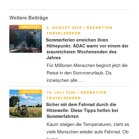
Weitere Beiträge
ABENTEUER
VERÖFFENTLICHT
2. AUGUST 2026
|
REDAKTION
AM
TRAVELSEEKER
Sommerferien erreichen ihren
Höhepunkt: ADAC warnt vor einem der
staureichsten Wochenenden des
Jahres
Für Millionen Menschen beginnt jetzt die
Reise in den Sommerurlaub. Da
inzwischen alle …
ABENTEUER
VERÖFFENTLICHT
19. JULI 2026
|
REDAKTION
AM
TRAVELSEEKER
Sicher mit dem Fahrrad durch die
Hitzewelle: Diese Tipps helfen bei
Sommerfahrten
Kaum steigen die Temperaturen, zieht es
viele Menschen wieder aufs Fahrrad. Ob
kurze …