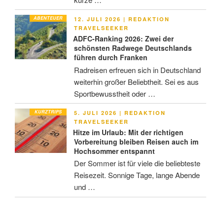
ABENTEUER
VERÖFFENTLICHT
12. JULI 2026
|
REDAKTION
AM
TRAVELSEEKER
ADFC-Ranking 2026: Zwei der
schönsten Radwege Deutschlands
führen durch Franken
Radreisen erfreuen sich in Deutschland
weiterhin großer Beliebtheit. Sei es aus
Sportbewusstheit oder …
KURZTRIPS
VERÖFFENTLICHT
5. JULI 2026
|
REDAKTION
AM
TRAVELSEEKER
Hitze im Urlaub: Mit der richtigen
Vorbereitung bleiben Reisen auch im
Hochsommer entspannt
Der Sommer ist für viele die beliebteste
Reisezeit. Sonnige Tage, lange Abende
und …