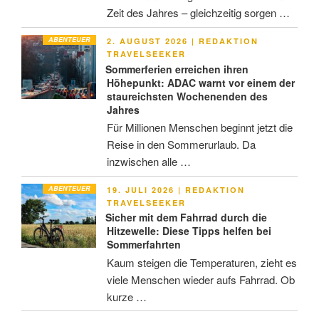
Zeit des Jahres – gleichzeitig sorgen …
ABENTEUER
VERÖFFENTLICHT
2. AUGUST 2026
|
REDAKTION
AM
TRAVELSEEKER
Sommerferien erreichen ihren
Höhepunkt: ADAC warnt vor einem der
staureichsten Wochenenden des
Jahres
Für Millionen Menschen beginnt jetzt die
Reise in den Sommerurlaub. Da
inzwischen alle …
ABENTEUER
VERÖFFENTLICHT
19. JULI 2026
|
REDAKTION
AM
TRAVELSEEKER
Sicher mit dem Fahrrad durch die
Hitzewelle: Diese Tipps helfen bei
Sommerfahrten
Kaum steigen die Temperaturen, zieht es
viele Menschen wieder aufs Fahrrad. Ob
kurze …