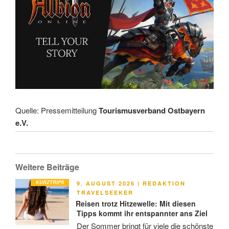
Quelle: Pressemitteilung
Tourismusverband Ostbayern
e.V.
Weitere Beiträge
KURZTRIPS
VERÖFFENTLICHT
9. AUGUST 2026
|
REDAKTION
AM
TRAVELSEEKER
Reisen trotz Hitzewelle: Mit diesen
Tipps kommt ihr entspannter ans Ziel
Der Sommer bringt für viele die schönste