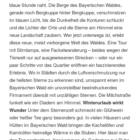
blaue Stunde naht. Die Berge des Bayerischen Waldes,
gerade noch Bergkuppe hinter Bergkuppe, verschmelzen
im blauen Licht, bis die Dunkelheit die Konturen schluckt
und die Lichter der Orte und die Sterne am Himmel eine
neue Landschaft zaubern. Wer jetzt unterwegs ist, erlebt
diese neue, meist verborgene Welt des Waldes. Eine Tour
mit Stirnlampe, eine Fackelwanderung – beides wegen der
Tierwelt nur auf ausgewiesenen Strecken – oder nur ein
paar Schritte vor das Quartier eröffnen ein faszinierendes
Erlebnis. Wo in Städten durch die Luftverschmutzung nur
die hellsten Sterne zu erkennen sind, umspannt einen im
Bayerischen Wald ein unvorstellbar beeindruckendes
Firmament übersät mit unzähligen Sternen. Die Milchstraße
funkelt wie ein Diadem am Himmel.
Winterurlaub wirkt
Wunder
Unter dem Sternenzelt schmeckt ein Glühwein
oder heißer Tee ganz besonders gut. In vielen Häusern und
Hütten im Bayerischen Wald bringen die Kachelöfen und
Kaminöfen heimelige Wärme in die Stuben. Hier lässt man
den Tag nachwirken, hier kommen die Gedanken zur Ruhe.