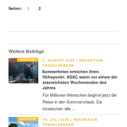
Seiten:
1
2
Weitere Beiträge
ABENTEUER
VERÖFFENTLICHT
2. AUGUST 2026
|
REDAKTION
AM
TRAVELSEEKER
Sommerferien erreichen ihren
Höhepunkt: ADAC warnt vor einem der
staureichsten Wochenenden des
Jahres
Für Millionen Menschen beginnt jetzt die
Reise in den Sommerurlaub. Da
inzwischen alle …
ABENTEUER
VERÖFFENTLICHT
19. JULI 2026
|
REDAKTION
AM
TRAVELSEEKER