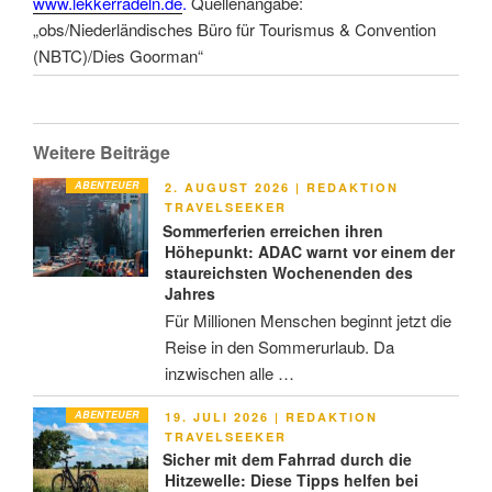
www.lekkerradeln.de
.
Quellenangabe:
„obs/Niederländisches Büro für Tourismus & Convention
(NBTC)/Dies Goorman“
Weitere Beiträge
ABENTEUER
VERÖFFENTLICHT
2. AUGUST 2026
|
REDAKTION
AM
TRAVELSEEKER
Sommerferien erreichen ihren
Höhepunkt: ADAC warnt vor einem der
staureichsten Wochenenden des
Jahres
Für Millionen Menschen beginnt jetzt die
Reise in den Sommerurlaub. Da
inzwischen alle …
ABENTEUER
VERÖFFENTLICHT
19. JULI 2026
|
REDAKTION
AM
TRAVELSEEKER
Sicher mit dem Fahrrad durch die
Hitzewelle: Diese Tipps helfen bei