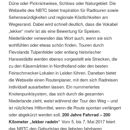
Düne oder Picknickwiese, Schloss oder Naturgebiet: Die
Webseite des NBTC bietet Inspiration für Radtouren sowie
Sehenswürdigkeiten und regionale Köstlichkeiten am
Wegesrand. Dabei wird schnell deutlich, dass die Vokabel
„lekker“ mehr ist als eine Bewertung für Speisen.
Niederländer verwenden das Wort auch, wenn sie sich
wohlfühlen oder etwas schön finden. Touren durch
Flevolands Tulpenfelder oder entlang historischer
Hansestädte werden ebenso vorgestellt wie Strecken, die
zu den Käsemärkten in Nordholland oder den besten
Feinschmecker-Lokalen in Leiden führen. Daneben bietet
die Webseite einen Routenplaner, mit dem sich Radreisen
individuell ausarbeiten lassen. Ein nummeriertes
Knotenpunktsystem, das sich durch die gesamten
Niederlande zieht, weist während der Tour den Weg – und
ist nützliches Hilfsmittel, wenn die Route spontan verlängert
oder abgekürzt werden soll.
200 Jahre Fahrrad – 200
Kilometer „lekker radeln“
Vom 5. bis 7. Mai 2017 feiert
das NBTC den Geburtstag des liebsten fahrbaren