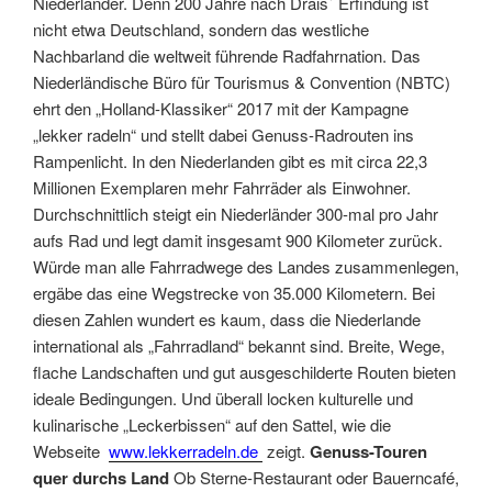
Niederländer. Denn 200 Jahre nach Drais` Erfindung ist
nicht etwa Deutschland, sondern das westliche
Nachbarland die weltweit führende Radfahrnation. Das
Niederländische Büro für Tourismus & Convention (NBTC)
ehrt den „Holland-Klassiker“ 2017 mit der Kampagne
„lekker radeln“ und stellt dabei Genuss-Radrouten ins
Rampenlicht. In den Niederlanden gibt es mit circa 22,3
Millionen Exemplaren mehr Fahrräder als Einwohner.
Durchschnittlich steigt ein Niederländer 300-mal pro Jahr
aufs Rad und legt damit insgesamt 900 Kilometer zurück.
Würde man alle Fahrradwege des Landes zusammenlegen,
ergäbe das eine Wegstrecke von 35.000 Kilometern. Bei
diesen Zahlen wundert es kaum, dass die Niederlande
international als „Fahrradland“ bekannt sind. Breite, Wege,
flache Landschaften und gut ausgeschilderte Routen bieten
ideale Bedingungen. Und überall locken kulturelle und
kulinarische „Leckerbissen“ auf den Sattel, wie die
Webseite
www.lekkerradeln.de
zeigt.
Genuss-Touren
quer durchs Land
Ob Sterne-Restaurant oder Bauerncafé,