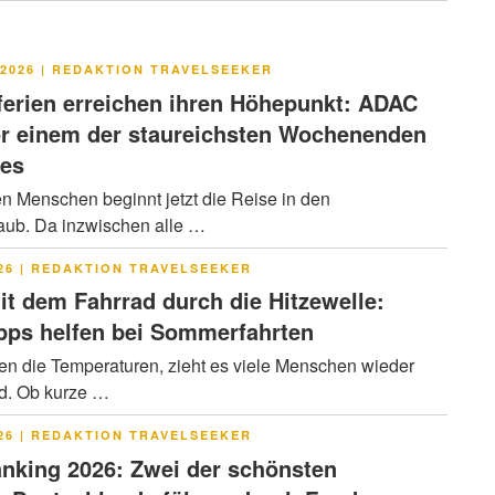
LICHT
2026
|
REDAKTION TRAVELSEEKER
rien erreichen ihren Höhepunkt: ADAC
or einem der staureichsten Wochenenden
res
en Menschen beginnt jetzt die Reise in den
ub. Da inzwischen alle …
LICHT
26
|
REDAKTION TRAVELSEEKER
it dem Fahrrad durch die Hitzewelle:
pps helfen bei Sommerfahrten
en die Temperaturen, zieht es viele Menschen wieder
ad. Ob kurze …
LICHT
26
|
REDAKTION TRAVELSEEKER
nking 2026: Zwei der schönsten