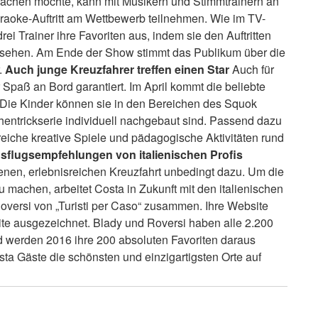
machen möchte, kann mit Musikern und Stimmtrainern an
aoke-Auftritt am Wettbewerb teilnehmen. Wie im TV-
 Trainer ihre Favoriten aus, indem sie den Auftritten
u sehen. Am Ende der Show stimmt das Publikum über die
.
Auch junge Kreuzfahrer treffen einen Star
Auch für
 Spaß an Bord garantiert. Im April kommt die beliebte
 Die Kinder können sie in den Bereichen des Squok
hentrickserie individuell nachgebaut sind. Passend dazu
reiche kreative Spiele und pädagogische Aktivitäten rund
sflugsempfehlungen von italienischen Profis
nen, erlebnisreichen Kreuzfahrt unbedingt dazu. Um die
 machen, arbeitet Costa in Zukunft mit den italienischen
oversi von „Turisti per Caso“ zusammen. Ihre Website
te ausgezeichnet. Blady und Roversi haben alle 2.200
 werden 2016 ihre 200 absoluten Favoriten daraus
sta Gäste die schönsten und einzigartigsten Orte auf