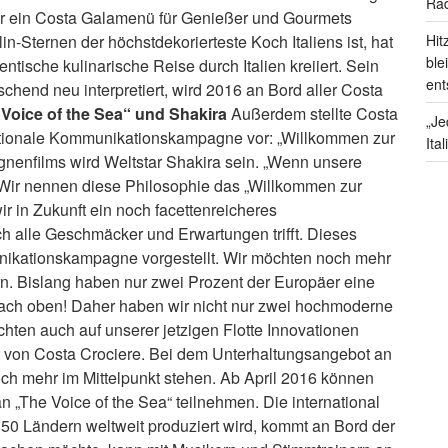
Rad
r ein Costa Galamenü für Genießer und Gourmets
Hit
lin-Sternen der höchstdekorierteste Koch Italiens ist, hat
ble
entische kulinarische Reise durch Italien kreiiert. Sein
ent
chend neu interpretiert, wird 2016 an Bord aller Costa
 Voice of the Sea“ und Shakira
Außerdem stellte Costa
„Je
nationale Kommunikationskampagne vor: „Willkommen zur
Ita
gnenfilms wird Weltstar Shakira sein. „Wenn unsere
. Wir nennen diese Philosophie das „Willkommen zur
 in Zukunft ein noch facettenreicheres
ch alle Geschmäcker und Erwartungen trifft. Dieses
ikationskampagne vorgestellt. Wir möchten noch mehr
n. Bislang haben nur zwei Prozent der Europäer eine
 nach oben! Daher haben wir nicht nur zwei hochmoderne
hten auch auf unserer jetzigen Flotte Innovationen
nt von Costa Crociere. Bei dem Unterhaltungsangebot an
ch mehr im Mittelpunkt stehen. Ab April 2016 können
n „The Voice of the Sea“ teilnehmen. Die international
r 50 Ländern weltweit produziert wird, kommt an Bord der