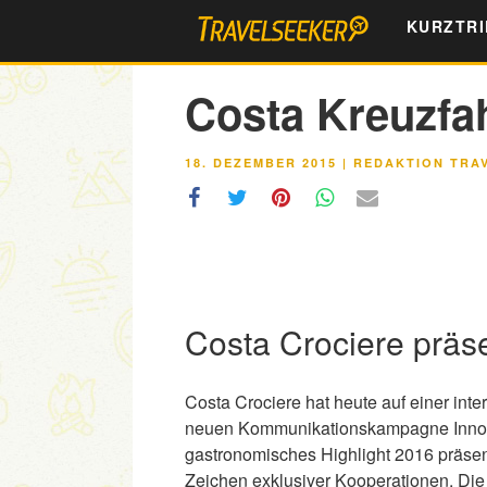
Zum
KURZTRI
Inhalt
springen
Costa Kreuzfa
VERÖFFENTLICHT
18. DEZEMBER 2015
|
REDAKTION TRA
AM
Costa Crociere präs
Costa Crociere hat heute auf einer int
neuen Kommunikationskampagne Innov
gastronomisches Highlight 2016 präsen
Zeichen exklusiver Kooperationen. Die i