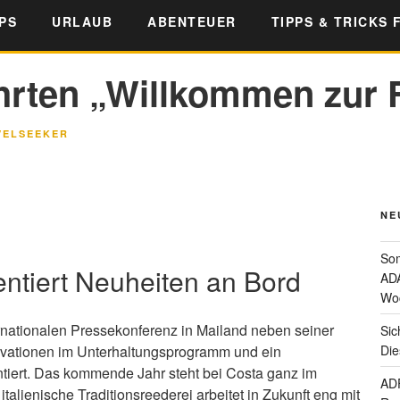
PS
URLAUB
ABENTEUER
TIPPS & TRICKS 
hrten „Willkommen zur 
VELSEEKER
NE
Som
entiert Neuheiten an Bord
ADA
Wo
ernationalen Pressekonferenz in Mailand neben seiner
Sic
Die
ationen im Unterhaltungsprogramm und ein
tiert. Das kommende Jahr steht bei Costa ganz im
ADF
talienische Traditionsreederei arbeitet in Zukunft eng mit