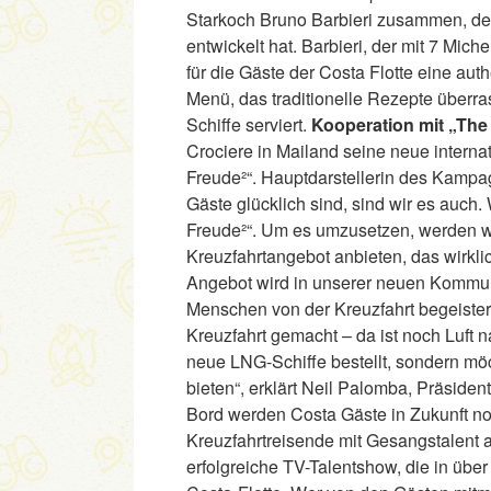
Starkoch Bruno Barbieri zusammen, de
entwickelt hat. Barbieri, der mit 7 Miche
für die Gäste der Costa Flotte eine auth
Menü, das traditionelle Rezepte überras
Schiffe serviert.
Kooperation mit „The
Crociere in Mailand seine neue inter
Freude²“. Hauptdarstellerin des Kampa
Gäste glücklich sind, sind wir es auch
Freude²“. Um es umzusetzen, werden wir
Kreuzfahrtangebot anbieten, das wirkli
Angebot wird in unserer neuen Kommun
Menschen von der Kreuzfahrt begeister
Kreuzfahrt gemacht – da ist noch Luft
neue LNG-Schiffe bestellt, sondern möc
bieten“, erklärt Neil Palomba, Präside
Bord werden Costa Gäste in Zukunft no
Kreuzfahrtreisende mit Gesangstalent a
erfolgreiche TV-Talentshow, die in übe