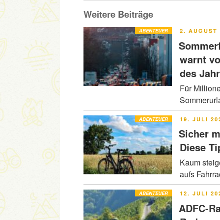
Weitere Beiträge
VERÖFFENT
ABENTEUER
2. AUGUST 
AM
Sommerfe
warnt v
des Jah
Für Million
Sommerurla
VERÖFFENT
ABENTEUER
19. JULI 20
AM
Sicher m
Diese Ti
Kaum steig
aufs Fahrr
VERÖFFENT
ABENTEUER
12. JULI 20
AM
ADFC-Ra