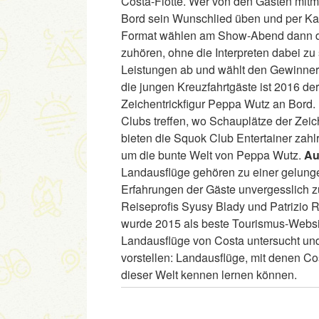
Costa-Flotte. Wer von den Gästen mit
Bord sein Wunschlied üben und per Kar
Format wählen am Show-Abend dann drei
zuhören, ohne die Interpreten dabei z
Leistungen ab und wählt den Gewinner
die jungen Kreuzfahrtgäste ist 2016 der
Zeichentrickfigur Peppa Wutz an Bord.
Clubs treffen, wo Schauplätze der Zeic
bieten die Squok Club Entertainer zahl
um die bunte Welt von Peppa Wutz.
Au
Landausflüge gehören zu einer gelunge
Erfahrungen der Gäste unvergesslich zu
Reiseprofis Syusy Blady und Patrizio R
wurde 2015 als beste Tourismus-Websi
Landausflüge von Costa untersucht und
vorstellen: Landausflüge, mit denen Co
dieser Welt kennen lernen können.