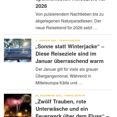
2026
Von pulsierendem Nachtleben bis zu
abgelegenen Naturparadiesen: Der
neue Reisetrend für 2026 setzt …
VERÖFFENTLICHT
3. JANUAR 2026
|
TRAVELSEEKER
AM
„Sonne statt Winterjacke“ –
Diese Reiseziele sind im
Januar überraschend warm
Der Januar gilt für viele als grauer
Übergangsmonat. Während in
Mitteleuropa Kälte und …
VERÖFFENTLICHT
28. DEZEMBER 2025
|
TRAVELSEEKER
AM
„Zwölf Trauben, rote
Unterwäsche und ein
Feuerwerk über dem Fluss“ –