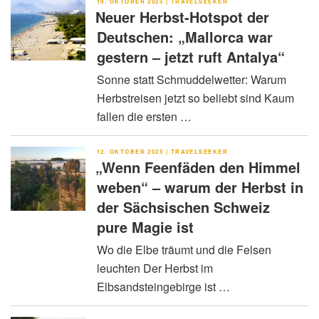
VERÖFFENTLICHT
19. OKTOBER 2025
|
TRAVELSEEKER
AM
Neuer Herbst-Hotspot der
Deutschen: „Mallorca war
gestern – jetzt ruft Antalya“
Sonne statt Schmuddelwetter: Warum
Herbstreisen jetzt so beliebt sind Kaum
fallen die ersten …
VERÖFFENTLICHT
12. OKTOBER 2025
|
TRAVELSEEKER
AM
„Wenn Feenfäden den Himmel
weben“ – warum der Herbst in
der Sächsischen Schweiz
pure Magie ist
Wo die Elbe träumt und die Felsen
leuchten Der Herbst im
Elbsandsteingebirge ist …