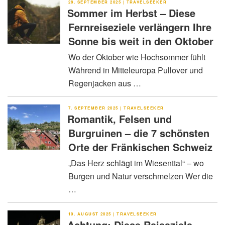
VERÖFFENTLICHT
28. SEPTEMBER 2025
|
TRAVELSEEKER
AM
Sommer im Herbst – Diese
Fernreiseziele verlängern Ihre
Sonne bis weit in den Oktober
Wo der Oktober wie Hochsommer fühlt
Während in Mitteleuropa Pullover und
Regenjacken aus …
VERÖFFENTLICHT
7. SEPTEMBER 2025
|
TRAVELSEEKER
AM
Romantik, Felsen und
Burgruinen – die 7 schönsten
Orte der Fränkischen Schweiz
„Das Herz schlägt im Wiesenttal“ – wo
Burgen und Natur verschmelzen Wer die
…
VERÖFFENTLICHT
10. AUGUST 2025
|
TRAVELSEEKER
AM
Achtung: Diese Reiseziele