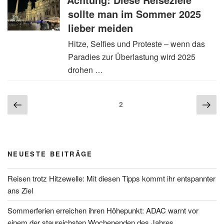
sollte man im Sommer 2025
lieber meiden
Hitze, Selfies und Proteste – wenn das
Paradies zur Überlastung wird 2025
drohen …
Seitennummerierung
Vorherige
Näc
Seite
2
der
Seite
Sei
Beiträge
NEUESTE BEITRÄGE
Reisen trotz Hitzewelle: Mit diesen Tipps kommt ihr entspannter
ans Ziel
Sommerferien erreichen ihren Höhepunkt: ADAC warnt vor
einem der staureichsten Wochenenden des Jahres