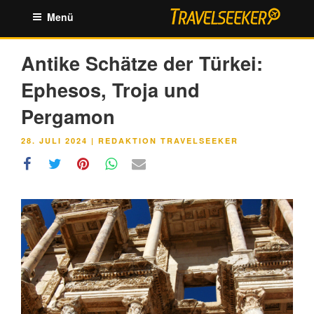
Zum
Menü
Inhalt
springen
Antike Schätze der Türkei:
Ephesos, Troja und
Pergamon
VERÖFFENTLICHT
28. JULI 2024
|
REDAKTION TRAVELSEEKER
AM