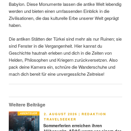
Babylon. Diese Monumente lassen die antike Welt lebendig
werden und bieten einen umfassenden Einblick in die
Zivilisationen, die das kulturelle Erbe unserer Welt geprägt
haben.
Die antiken Stätten der Türkei sind mehr als nur Ruinen; sie
sind Fenster in die Vergangenheit. Hier kannst du
Geschichte hautnah erleben und dich in die Zeiten von
Helden, Philosophen und Kriegern zurückversetzen. Also
pack deine Kamera ein, schnüre die Wanderschuhe und
mach dich bereit für eine unvergessliche Zeitreise!
Weitere Beiträge
ABENTEUER
VERÖFFENTLICHT
2. AUGUST 2026
|
REDAKTION
AM
TRAVELSEEKER
Sommerferien erreichen ihren
Höhepunkt: ADAC warnt vor einem der