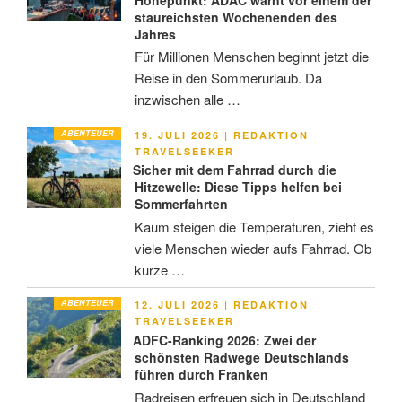
staureichsten Wochenenden des
Jahres
Für Millionen Menschen beginnt jetzt die
Reise in den Sommerurlaub. Da
inzwischen alle …
ABENTEUER
VERÖFFENTLICHT
19. JULI 2026
|
REDAKTION
AM
TRAVELSEEKER
Sicher mit dem Fahrrad durch die
Hitzewelle: Diese Tipps helfen bei
Sommerfahrten
Kaum steigen die Temperaturen, zieht es
viele Menschen wieder aufs Fahrrad. Ob
kurze …
ABENTEUER
VERÖFFENTLICHT
12. JULI 2026
|
REDAKTION
AM
TRAVELSEEKER
ADFC-Ranking 2026: Zwei der
schönsten Radwege Deutschlands
führen durch Franken
Radreisen erfreuen sich in Deutschland