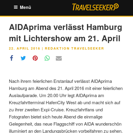
Zum
Menü
Inhalt
springen
AIDAprima verlässt Hamburg
mit Lichtershow am 21. April
VERÖFFENTLICHT
22. APRIL 2016
|
REDAKTION TRAVELSEEKER
AM
Nach ihrem feierlichen Erstanlauf verlässt AIDAprima
Hamburg am Abend des 21. April 2016 mit einer feierlichen
Auslaufparade. Um 20.00 Uhr legt AIDAprima am
Kreuzfahrtterminal HafenCity West ab und macht sich auf
zu ihrer zweiten Expi-Cruise.
Kreuzfahrtfans und
Fotografen bietet sich heute Abend die einmalige
Gelegenheit, das neue Flaggschiff von AIDA wunderschön
illuminiert an den Landungsbrücken vorbeifahren zu sehen.