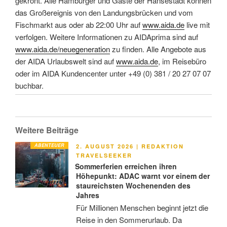
gekrönt. Alle Hamburger und Gäste der Hansestadt können
das Großereignis von den Landungsbrücken und vom
Fischmarkt aus oder ab 22:00 Uhr auf
www.aida.de
live mit
verfolgen. Weitere Informationen zu AIDAprima sind auf
www.aida.de/neuegeneration
zu finden. Alle Angebote aus
der AIDA Urlaubswelt sind auf
www.aida.de
, im Reisebüro
oder im AIDA Kundencenter unter +49 (0) 381 / 20 27 07 07
buchbar.
Weitere Beiträge
ABENTEUER
VERÖFFENTLICHT
2. AUGUST 2026
|
REDAKTION
AM
TRAVELSEEKER
Sommerferien erreichen ihren
Höhepunkt: ADAC warnt vor einem der
staureichsten Wochenenden des
Jahres
Für Millionen Menschen beginnt jetzt die
Reise in den Sommerurlaub. Da