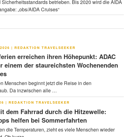
d Sicherheitsstandards betrieben. Bis 2020 wird die AIDA
nangabe: „obs/AIDA Cruises“
LICHT
2026
|
REDAKTION TRAVELSEEKER
rien erreichen ihren Höhepunkt: ADAC
or einem der staureichsten Wochenenden
res
en Menschen beginnt jetzt die Reise in den
ub. Da inzwischen alle …
LICHT
26
|
REDAKTION TRAVELSEEKER
it dem Fahrrad durch die Hitzewelle:
pps helfen bei Sommerfahrten
en die Temperaturen, zieht es viele Menschen wieder
ad. Ob kurze …