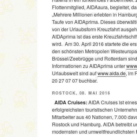
Flottenmitglied, AIDAaura, begleitet, d
„Mehrere Millionen erlebten in Hambur
Taufe von AIDAprima. Dieses überwälti
von der Urlaubsform Kreuzfahrt ausgeht
AIDAprima ist das erste Kreuzfahrtschi
wird. Am 30. April 2016 startete die 
den schönsten Metropolen Westeuropa
Brüssel/Zeebrügge und Rotterdam sind 
Informationen zu AIDAprima unter
www.
Urlaubswelt sind auf
www.aida.de
, im 
20 27 07 07 buchbar.
ROSTOCK, 08. MAI 2016
AIDA Cruises:
AIDA Cruises ist eines
erfolgreichsten touristischen Unterneh
Mitarbeiter aus 40 Nationen, 7.000 da
Rostock und Hamburg. AlDA betreibt und
modernsten und umweltfreundlichsten F