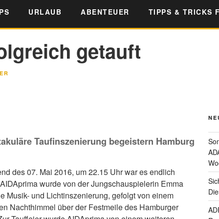
PS
URLAUB
ABENTEUER
TIPPS & TRICKS 
lgreich getauft
ER
NE
akuläre Taufinszenierung begeistern Hamburg
Som
ADA
Wo
d des 07. Mai 2016, um 22.15 Uhr war es endlich
Sic
: AIDAprima wurde von der Jungschauspielerin Emma
Die
e Musik- und Lichtinszenierung, gefolgt von einem
den Nachthimmel über der Festmeile des Hamburger
ADF
Zur Tauffeier wurde AIDAprima von einem weiteren