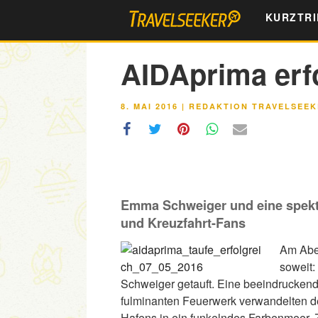
Zum
KURZTRI
Inhalt
springen
AIDAprima erfo
VERÖFFENTLICHT
8. MAI 2016
|
REDAKTION TRAVELSEEK
AM
Emma Schweiger und eine spekt
und Kreuzfahrt-Fans
Am Aben
soweit
Schweiger getauft. Eine beeindruckend
fulminanten Feuerwerk verwandelten 
Hafens in ein funkelndes Farbenmeer. 