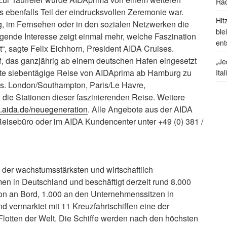
Rad
as ebenfalls Teil der eindrucksvollen Zeremonie war.
Hit
g, im Fernsehen oder in den sozialen Netzwerken die
ble
gende Interesse zeigt einmal mehr, welche Faszination
ent
“, sagte Felix Eichhorn, President AIDA Cruises.
ff, das ganzjährig ab einem deutschen Hafen eingesetzt
„Je
erste siebentägige Reise von AIDAprima ab Hamburg zu
Ita
s. London/Southampton, Paris/Le Havre,
die Stationen dieser faszinierenden Reise. Weitere
aida.de/neuegeneration
. Alle Angebote aus der AIDA
Reisebüro oder im AIDA Kundencenter unter +49 (0) 381 /
 der wachstumsstärksten und wirtschaftlich
men in Deutschland und beschäftigt derzeit rund 8.000
von an Bord, 1.000 an den Unternehmenssitzen in
 vermarktet mit 11 Kreuzfahrtschiffen eine der
lotten der Welt. Die Schiffe werden nach den höchsten