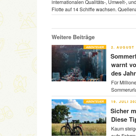
internationalen Qualitäts-, Umwelt-, un
Flotte auf 14 Schiffe wachsen. Quelle
Weitere Beiträge
VERÖFFENT
ABENTEUER
2. AUGUST 
AM
Sommerfe
warnt v
des Jah
Für Million
Sommerurla
VERÖFFENT
ABENTEUER
19. JULI 20
AM
Sicher m
Diese Ti
Kaum steig
aufs Fahrr