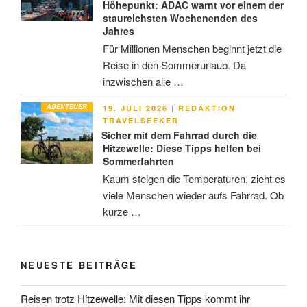
Höhepunkt: ADAC warnt vor einem der
staureichsten Wochenenden des
Jahres
Für Millionen Menschen beginnt jetzt die
Reise in den Sommerurlaub. Da
inzwischen alle …
ABENTEUER
VERÖFFENTLICHT
19. JULI 2026
|
REDAKTION
AM
TRAVELSEEKER
Sicher mit dem Fahrrad durch die
Hitzewelle: Diese Tipps helfen bei
Sommerfahrten
Kaum steigen die Temperaturen, zieht es
viele Menschen wieder aufs Fahrrad. Ob
kurze …
NEUESTE BEITRÄGE
Reisen trotz Hitzewelle: Mit diesen Tipps kommt ihr