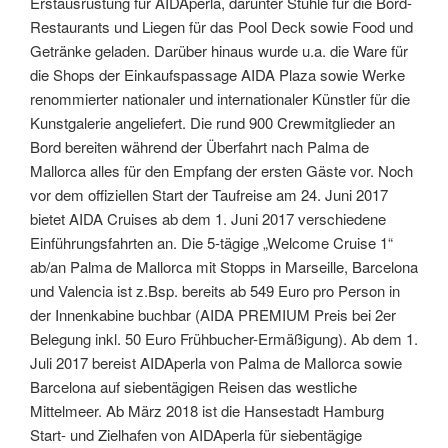
Erstausrüstung für AIDAperla, darunter Stühle für die Bord-
Restaurants und Liegen für das Pool Deck sowie Food und
Getränke geladen. Darüber hinaus wurde u.a. die Ware für
die Shops der Einkaufspassage AIDA Plaza sowie Werke
renommierter nationaler und internationaler Künstler für die
Kunstgalerie angeliefert. Die rund 900 Crewmitglieder an
Bord bereiten während der Überfahrt nach Palma de
Mallorca alles für den Empfang der ersten Gäste vor. Noch
vor dem offiziellen Start der Taufreise am 24. Juni 2017
bietet AIDA Cruises ab dem 1. Juni 2017 verschiedene
Einführungsfahrten an. Die 5-tägige „Welcome Cruise 1“
ab/an Palma de Mallorca mit Stopps in Marseille, Barcelona
und Valencia ist z.Bsp. bereits ab 549 Euro pro Person in
der Innenkabine buchbar (AIDA PREMIUM Preis bei 2er
Belegung inkl. 50 Euro Frühbucher-Ermäßigung). Ab dem 1.
Juli 2017 bereist AIDAperla von Palma de Mallorca sowie
Barcelona auf siebentägigen Reisen das westliche
Mittelmeer. Ab März 2018 ist die Hansestadt Hamburg
Start- und Zielhafen von AIDAperla für siebentägige