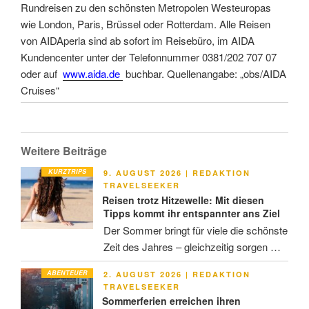
Rundreisen zu den schönsten Metropolen Westeuropas
wie London, Paris, Brüssel oder Rotterdam. Alle Reisen
von AIDAperla sind ab sofort im Reisebüro, im AIDA
Kundencenter unter der Telefonnummer 0381/202 707 07
oder auf
www.aida.de
buchbar. Quellenangabe: „obs/AIDA
Cruises“
Weitere Beiträge
KURZTRIPS
VERÖFFENTLICHT
9. AUGUST 2026
|
REDAKTION
AM
TRAVELSEEKER
Reisen trotz Hitzewelle: Mit diesen
Tipps kommt ihr entspannter ans Ziel
Der Sommer bringt für viele die schönste
Zeit des Jahres – gleichzeitig sorgen …
ABENTEUER
VERÖFFENTLICHT
2. AUGUST 2026
|
REDAKTION
AM
TRAVELSEEKER
Sommerferien erreichen ihren