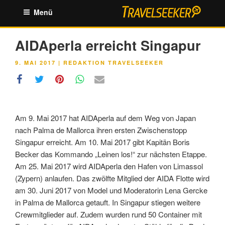
Zum
Menü
Inhalt
springen
AIDAperla erreicht Singapur
VERÖFFENTLICHT
9. MAI 2017
|
REDAKTION TRAVELSEEKER
AM
Am 9. Mai 2017 hat AIDAperla auf dem Weg von Japan
nach Palma de Mallorca ihren ersten Zwischenstopp
Singapur erreicht. Am 10. Mai 2017 gibt Kapitän Boris
Becker das Kommando „Leinen los!“ zur nächsten Etappe.
Am 25. Mai 2017 wird AIDAperla den Hafen von Limassol
(Zypern) anlaufen. Das zwölfte Mitglied der AIDA Flotte wird
am 30. Juni 2017 von Model und Moderatorin Lena Gercke
in Palma de Mallorca getauft. In Singapur stiegen weitere
Crewmitglieder auf. Zudem wurden rund 50 Container mit