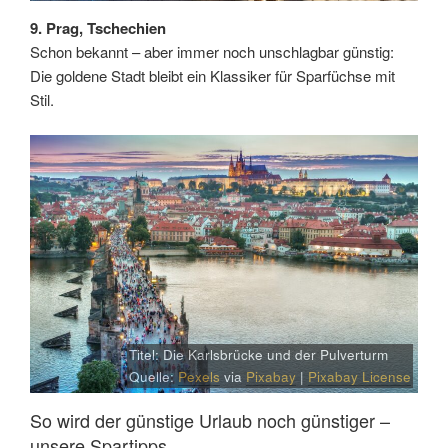
9. Prag, Tschechien
Schon bekannt – aber immer noch unschlagbar günstig:
Die goldene Stadt bleibt ein Klassiker für Sparfüchse mit
Stil.
Titel: Die Karlsbrücke und der Pulverturm
Quelle:
Pexels
via
Pixabay
|
Pixabay License
So wird der günstige Urlaub noch günstiger –
unsere Spartipps