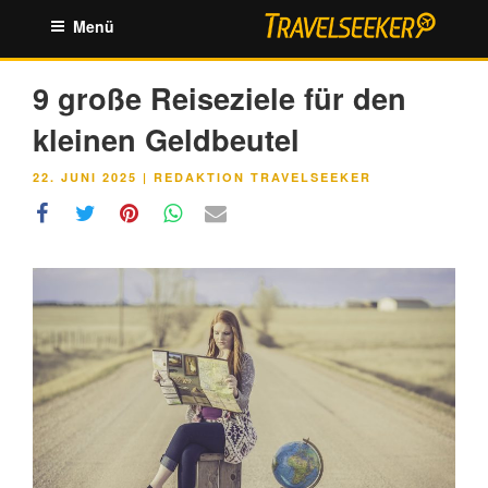
Zum
Menü
Inhalt
springen
9 große Reiseziele für den
kleinen Geldbeutel
VERÖFFENTLICHT
22. JUNI 2025
|
REDAKTION TRAVELSEEKER
AM