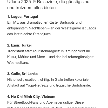
Urlaub 2025: 9 Reiseziele, die günstig sind –
und trotzdem alles bieten
1. Lagos, Portugal
Ein Mix aus dramatischer Küste, Surfspots und
entspanntem Nachtleben – an der Westalgarve ist Lagos
das letzte echte Strandjuwel.
2. Izmir, Türkei
Trendstadt statt Touristenmagnet: In Izmir genießt Ihr
Kultur, Märkte und Meer – und das bei rekordgünstigem
Wechselkurs.
3. Galle, Sri Lanka
Historisch, exotisch, chillig: In Galle treffen koloniale
Altstadt auf Yoga-Retreats und tropische Surfstrände.
4. Ho Chi Minh City, Vietnam
Für Streetfood-Fans und Abenteuerlustige: Diese
pulsierende Metropole ist bunt, laut – und herrlich günstig.