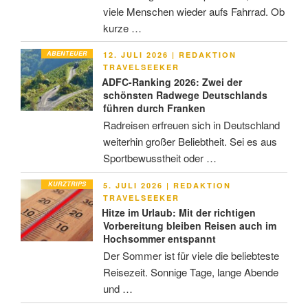
viele Menschen wieder aufs Fahrrad. Ob
kurze …
ABENTEUER
VERÖFFENTLICHT
12. JULI 2026
|
REDAKTION
AM
TRAVELSEEKER
ADFC-Ranking 2026: Zwei der
schönsten Radwege Deutschlands
führen durch Franken
Radreisen erfreuen sich in Deutschland
weiterhin großer Beliebtheit. Sei es aus
Sportbewusstheit oder …
KURZTRIPS
VERÖFFENTLICHT
5. JULI 2026
|
REDAKTION
AM
TRAVELSEEKER
Hitze im Urlaub: Mit der richtigen
Vorbereitung bleiben Reisen auch im
Hochsommer entspannt
Der Sommer ist für viele die beliebteste
Reisezeit. Sonnige Tage, lange Abende
und …