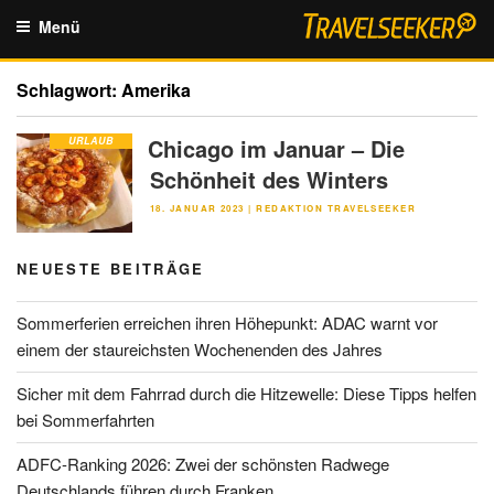
Zum
Menü
Inhalt
springen
Schlagwort:
Amerika
Chicago im Januar – Die
URLAUB
Schönheit des Winters
VERÖFFENTLICHT
18. JANUAR 2023
|
REDAKTION TRAVELSEEKER
AM
NEUESTE BEITRÄGE
Sommerferien erreichen ihren Höhepunkt: ADAC warnt vor
einem der staureichsten Wochenenden des Jahres
Sicher mit dem Fahrrad durch die Hitzewelle: Diese Tipps helfen
bei Sommerfahrten
ADFC-Ranking 2026: Zwei der schönsten Radwege
Deutschlands führen durch Franken