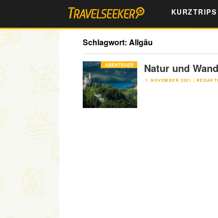
Zum
KURZTRIPS
Inhalt
springen
Schlagwort:
Allgäu
Natur und Wand
ABENTEUER
VERÖFFENTLICHT
1. NOVEMBER 2021
|
REDAKT
AM