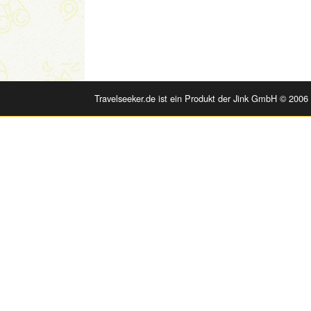
Travelseeker.de ist ein Produkt der Jink GmbH © 2006 