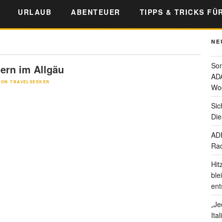
URLAUB
ABENTEUER
TIPPS & TRICKS FÜ
NE
Som
ern im Allgäu
ADA
ION TRAVELSEEKER
Wo
Sic
Die
ADF
Rad
Hit
ble
ent
„Je
Ita