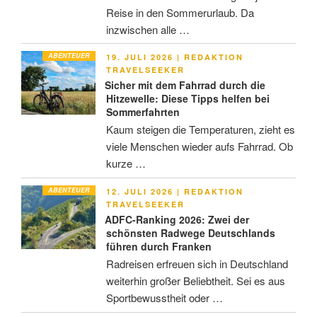
Reise in den Sommerurlaub. Da
inzwischen alle …
ABENTEUER
VERÖFFENTLICHT
19. JULI 2026
|
REDAKTION
AM
TRAVELSEEKER
Sicher mit dem Fahrrad durch die
Hitzewelle: Diese Tipps helfen bei
Sommerfahrten
Kaum steigen die Temperaturen, zieht es
viele Menschen wieder aufs Fahrrad. Ob
kurze …
ABENTEUER
VERÖFFENTLICHT
12. JULI 2026
|
REDAKTION
AM
TRAVELSEEKER
ADFC-Ranking 2026: Zwei der
schönsten Radwege Deutschlands
führen durch Franken
Radreisen erfreuen sich in Deutschland
weiterhin großer Beliebtheit. Sei es aus
Sportbewusstheit oder …