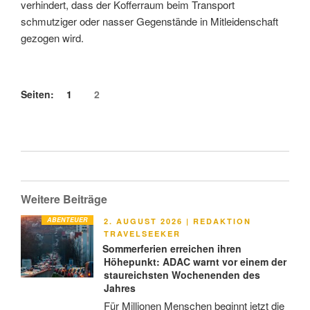
verhindert, dass der Kofferraum beim Transport
schmutziger oder nasser Gegenstände in Mitleidenschaft
gezogen wird.
Seiten:
1
2
Weitere Beiträge
ABENTEUER
VERÖFFENTLICHT
2. AUGUST 2026
|
REDAKTION
AM
TRAVELSEEKER
Sommerferien erreichen ihren
Höhepunkt: ADAC warnt vor einem der
staureichsten Wochenenden des
Jahres
Für Millionen Menschen beginnt jetzt die