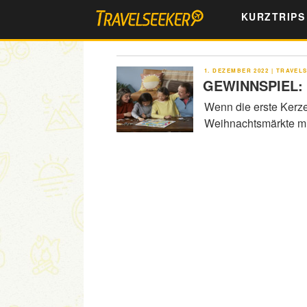
Zum
KURZTRIPS
Inhalt
springen
VERÖFFENTLICHT
1. DEZEMBER 2022
|
TRAVEL
AM
GEWINNSPIEL: G
Wenn die erste Kerze
Weihnachtsmärkte m