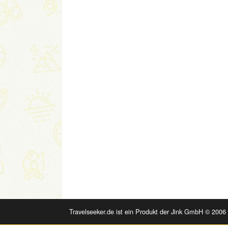
Travelseeker.de ist ein Produkt der Jink GmbH © 2006 