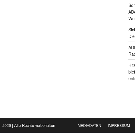
Som
ADA
Wo
Sic
Die
ADF
Rad
Hit
ble
ent
- 2026 | Alle Rechte vorbehalten
MEDIADATEN
IMPRESSUM