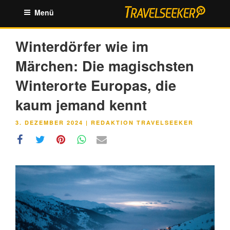
Zum
Menü
Inhalt
springen
Winterdörfer wie im
Märchen: Die magischsten
Winterorte Europas, die
kaum jemand kennt
VERÖFFENTLICHT
3. DEZEMBER 2024
|
REDAKTION TRAVELSEEKER
AM