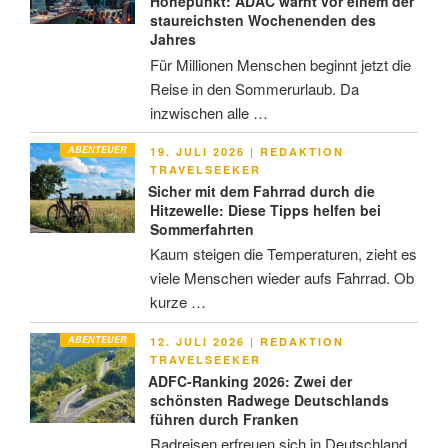
Höhepunkt: ADAC warnt vor einem der
staureichsten Wochenenden des
Jahres
Für Millionen Menschen beginnt jetzt die
Reise in den Sommerurlaub. Da
inzwischen alle …
ABENTEUER
VERÖFFENTLICHT
19. JULI 2026
|
REDAKTION
AM
TRAVELSEEKER
Sicher mit dem Fahrrad durch die
Hitzewelle: Diese Tipps helfen bei
Sommerfahrten
Kaum steigen die Temperaturen, zieht es
viele Menschen wieder aufs Fahrrad. Ob
kurze …
ABENTEUER
VERÖFFENTLICHT
12. JULI 2026
|
REDAKTION
AM
TRAVELSEEKER
ADFC-Ranking 2026: Zwei der
schönsten Radwege Deutschlands
führen durch Franken
Radreisen erfreuen sich in Deutschland