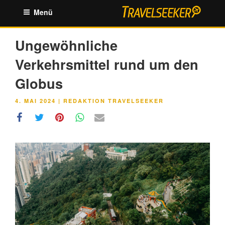
Zum
Menü
Inhalt
springen
Ungewöhnliche
Verkehrsmittel rund um den
Globus
VERÖFFENTLICHT
4. MAI 2024
|
REDAKTION TRAVELSEEKER
AM