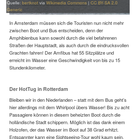
Quelle:
bertknot
via
Wikimedia Commons
|
CC BY-SA 2.0
Generic
In Amsterdam müssen sich die Touristen nun nicht mehr
zwischen Boot und Bus entscheiden, denn der
Amphibienbus kann sowohl durch die viel befahrenen
Straßen der Hauptstadt, als auch durch die eindrucksvollen
Grachten fahren! Der Amfibus hat 55 Sitzplätze und
erreicht im Wasser eine Geschwindigkeit von bis zu 15
Stundenkilometer.
Der HotTug in Rotterdam
Bleiben wir in den Niederlanden – statt mit dem Bus geht’s
hier allerdings mit dem Whirlpool übers Wasser! Bis zu acht
Passagiere können in diesem beheizten Boot durch die
holländische Stadt schippern. Möglich ist das dank einem
Holzofen, der das Wasser im Boot auf 38 Grad erhitzt.
Entspannter kann eine Sightseeing-Tour wohl kaum sein.