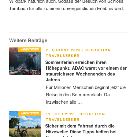
Wildpark natürlich auch. Sodass der Besuch von Schloss
Tambach für alle zu einem unvergesslichen Erlebnis wird.
Weitere Beiträge
ABENTEUER
VERÖFFENTLICHT
2. AUGUST 2026
|
REDAKTION
AM
TRAVELSEEKER
Sommerferien erreichen ihren
Höhepunkt: ADAC warnt vor einem der
staureichsten Wochenenden des
Jahres
Für Millionen Menschen beginnt jetzt die
Reise in den Sommerurlaub. Da
inzwischen alle …
ABENTEUER
VERÖFFENTLICHT
19. JULI 2026
|
REDAKTION
AM
TRAVELSEEKER
Sicher mit dem Fahrrad durch die
Hitzewelle: Diese Tipps helfen bei