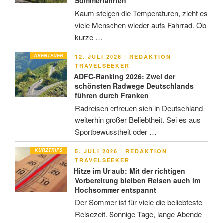
Sommerfahrten
Kaum steigen die Temperaturen, zieht es
viele Menschen wieder aufs Fahrrad. Ob
kurze …
ABENTEUER
VERÖFFENTLICHT
12. JULI 2026
|
REDAKTION
AM
TRAVELSEEKER
ADFC-Ranking 2026: Zwei der
schönsten Radwege Deutschlands
führen durch Franken
Radreisen erfreuen sich in Deutschland
weiterhin großer Beliebtheit. Sei es aus
Sportbewusstheit oder …
KURZTRIPS
VERÖFFENTLICHT
5. JULI 2026
|
REDAKTION
AM
TRAVELSEEKER
Hitze im Urlaub: Mit der richtigen
Vorbereitung bleiben Reisen auch im
Hochsommer entspannt
Der Sommer ist für viele die beliebteste
Reisezeit. Sonnige Tage, lange Abende