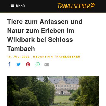
Zum
Menü
Inhalt
springen
Tiere zum Anfassen und
Natur zum Erleben im
Wildbark bei Schloss
Tambach
VERÖFFENTLICHT
18. JULI 2022
|
REDAKTION TRAVELSEEKER
AM