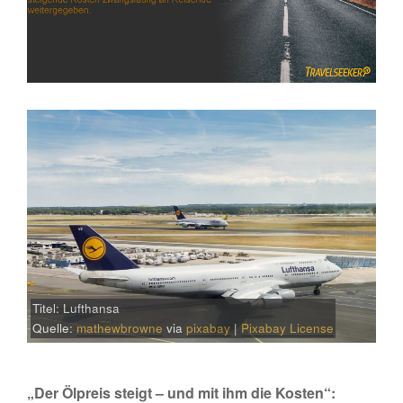
Titel: Lufthansa
Quelle:
mathewbrowne
via
pixabay
|
Pixabay License
„Der Ölpreis steigt – und mit ihm die Kosten“: