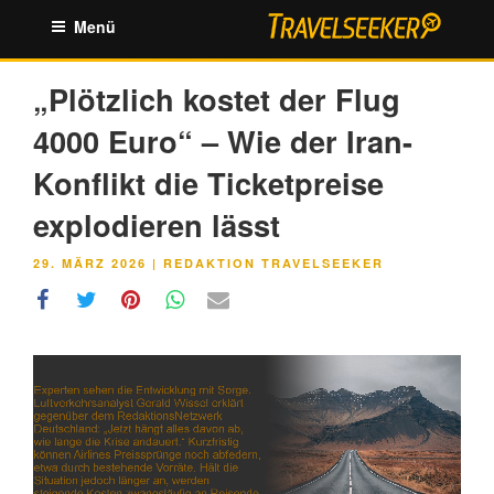
Zum
Menü
Inhalt
springen
„Plötzlich kostet der Flug
4000 Euro“ – Wie der Iran-
Konflikt die Ticketpreise
explodieren lässt
VERÖFFENTLICHT
29. MÄRZ 2026
|
REDAKTION TRAVELSEEKER
AM
Link
Embed