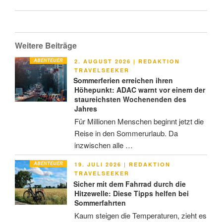
Weitere Beiträge
ABENTEUER
VERÖFFENTLICHT
2. AUGUST 2026
|
REDAKTION
AM
TRAVELSEEKER
Sommerferien erreichen ihren
Höhepunkt: ADAC warnt vor einem der
staureichsten Wochenenden des
Jahres
Für Millionen Menschen beginnt jetzt die
Reise in den Sommerurlaub. Da
inzwischen alle …
ABENTEUER
VERÖFFENTLICHT
19. JULI 2026
|
REDAKTION
AM
TRAVELSEEKER
Sicher mit dem Fahrrad durch die
Hitzewelle: Diese Tipps helfen bei
Sommerfahrten
Kaum steigen die Temperaturen, zieht es