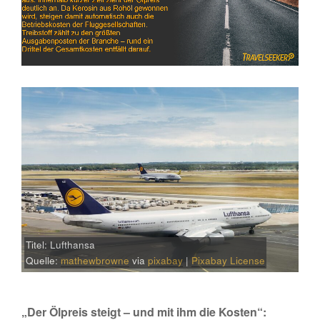
Titel: Lufthansa
Quelle:
mathewbrowne
via
pixabay
|
Pixabay License
„Der Ölpreis steigt – und mit ihm die Kosten“: