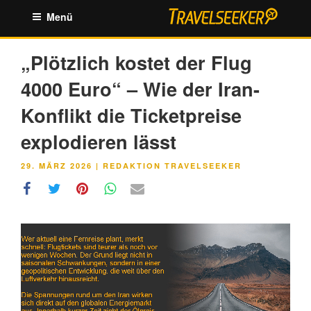
Zum
Menü
Inhalt
springen
„Plötzlich kostet der Flug
4000 Euro“ – Wie der Iran-
Konflikt die Ticketpreise
explodieren lässt
VERÖFFENTLICHT
29. MÄRZ 2026
|
REDAKTION TRAVELSEEKER
AM
Link
Embed