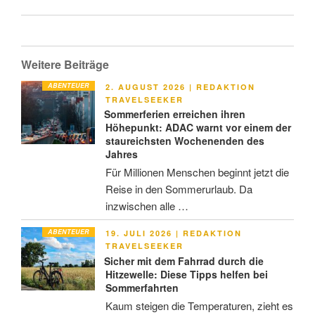
Weitere Beiträge
ABENTEUER
VERÖFFENTLICHT
2. AUGUST 2026
|
REDAKTION
AM
TRAVELSEEKER
Sommerferien erreichen ihren
Höhepunkt: ADAC warnt vor einem der
staureichsten Wochenenden des
Jahres
Für Millionen Menschen beginnt jetzt die
Reise in den Sommerurlaub. Da
inzwischen alle …
ABENTEUER
VERÖFFENTLICHT
19. JULI 2026
|
REDAKTION
AM
TRAVELSEEKER
Sicher mit dem Fahrrad durch die
Hitzewelle: Diese Tipps helfen bei
Sommerfahrten
Kaum steigen die Temperaturen, zieht es