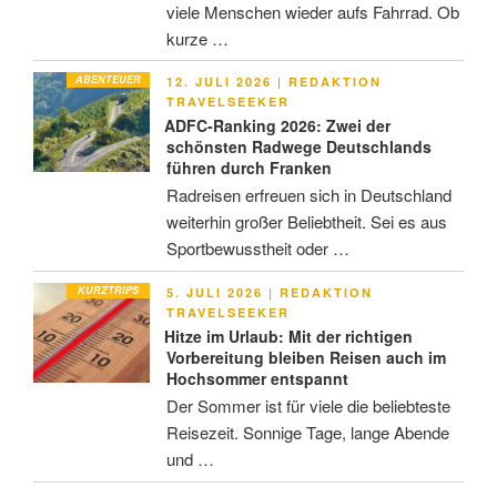
viele Menschen wieder aufs Fahrrad. Ob
kurze …
ABENTEUER
VERÖFFENTLICHT
12. JULI 2026
|
REDAKTION
AM
TRAVELSEEKER
ADFC-Ranking 2026: Zwei der
schönsten Radwege Deutschlands
führen durch Franken
Radreisen erfreuen sich in Deutschland
weiterhin großer Beliebtheit. Sei es aus
Sportbewusstheit oder …
KURZTRIPS
VERÖFFENTLICHT
5. JULI 2026
|
REDAKTION
AM
TRAVELSEEKER
Hitze im Urlaub: Mit der richtigen
Vorbereitung bleiben Reisen auch im
Hochsommer entspannt
Der Sommer ist für viele die beliebteste
Reisezeit. Sonnige Tage, lange Abende
und …