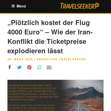
Zum
Menü
Inhalt
springen
„Plötzlich kostet der Flug
4000 Euro“ – Wie der Iran-
Konflikt die Ticketpreise
explodieren lässt
VERÖFFENTLICHT
29. MÄRZ 2026
|
REDAKTION TRAVELSEEKER
AM
Link
Embed