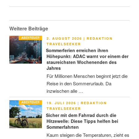
Weitere Beiträge
ABENTEUER
VERÖFFENTLICHT
2. AUGUST 2026
|
REDAKTION
AM
TRAVELSEEKER
Sommerferien erreichen ihren
Höhepunkt: ADAC warnt vor einem der
staureichsten Wochenenden des
Jahres
Für Millionen Menschen beginnt jetzt die
Reise in den Sommerurlaub. Da
inzwischen alle …
ABENTEUER
VERÖFFENTLICHT
19. JULI 2026
|
REDAKTION
AM
TRAVELSEEKER
Sicher mit dem Fahrrad durch die
Hitzewelle: Diese Tipps helfen bei
Sommerfahrten
Kaum steigen die Temperaturen, zieht es