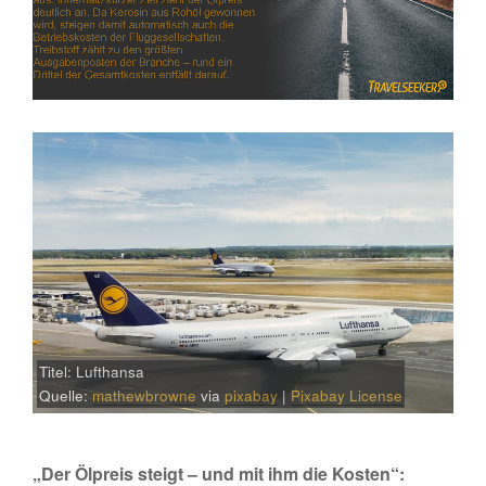
Titel: Lufthansa
Quelle:
mathewbrowne
via
pixabay
|
Pixabay License
„Der Ölpreis steigt – und mit ihm die Kosten“: