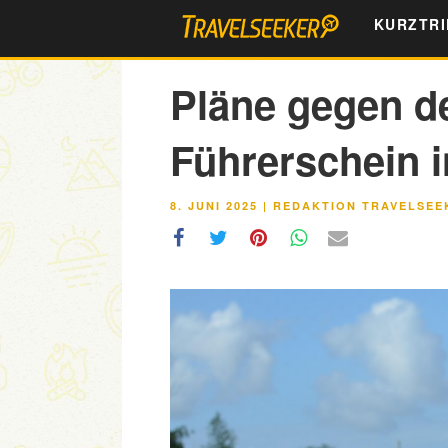
Zum
KURZTRI
Inhalt
springen
Pläne gegen d
Führerschein 
VERÖFFENTLICHT
8. JUNI 2025
|
REDAKTION TRAVELSEE
AM