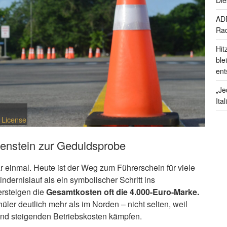
ADF
Rad
Hit
ble
ent
„Je
Ita
 License
lenstein zur Geduldsprobe
r einmal. Heute ist der Weg zum Führerschein für viele
ndernislauf als ein symbolischer Schritt ins
rsteigen die
Gesamtkosten oft die 4.000-Euro-Marke.
er deutlich mehr als im Norden – nicht selten, weil
und steigenden Betriebskosten kämpfen.