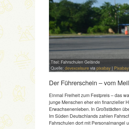
Titel: Fahrschulen Gelände
Quelle:
devexcelsure
via
pixabay
|
Pixabay
Der Führerschein – vom Mei
Einmal Freiheit zum Festpreis – das wa
junge Menschen eher ein finanzieller Hi
Erwachsenenleben. In Großstädten übe
Im Süden Deutschlands zahlen Fahrschül
Fahrschulen dort mit Personalmangel 