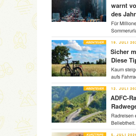
warnt v
des Jah
Für Million
Sommerurla
VERÖFFENT
ABENTEUER
19. JULI 20
AM
Sicher m
Diese Ti
Kaum steig
aufs Fahrr
VERÖFFENT
ABENTEUER
12. JULI 20
AM
ADFC-Ra
Radwege
Radreisen e
Beliebtheit
VERÖFFENT
KURZTRIPS
5. JULI 202