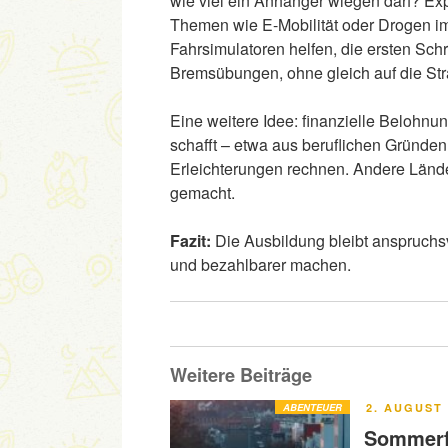
wie viel ein Anhänger wiegen darf? Exp
Themen wie E-Mobilität oder Drogen im
Fahrsimulatoren helfen, die ersten Schri
Bremsübungen, ohne gleich auf die St
Eine weitere Idee: finanzielle Belohn
schafft – etwa aus beruflichen Gründen
Erleichterungen rechnen. Andere Lände
gemacht.
Fazit:
Die Ausbildung bleibt anspruchsv
und bezahlbarer machen.
Weitere Beiträge
VERÖFFENT
ABENTEUER
2. AUGUST 
AM
Sommerfe