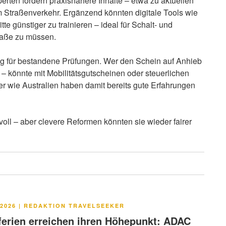
erten fordern praxisnähere Inhalte – etwa zu aktuellen
 Straßenverkehr. Ergänzend könnten digitale Tools wie
tte günstiger zu trainieren – ideal für Schalt- und
raße zu müssen.
ung für bestandene Prüfungen. Wer den Schein auf Anhieb
 – könnte mit Mobilitätsgutscheinen oder steuerlichen
r wie Australien haben damit bereits gute Erfahrungen
oll – aber clevere Reformen könnten sie wieder fairer
LICHT
2026
|
REDAKTION TRAVELSEEKER
rien erreichen ihren Höhepunkt: ADAC