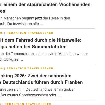
or einem der staureichsten Wochenenden
res
en Menschen beginnt jetzt die Reise in den
ub. Da inzwischen alle …
LICHT
26
|
REDAKTION TRAVELSEEKER
it dem Fahrrad durch die Hitzewelle:
pps helfen bei Sommerfahrten
en die Temperaturen, zieht es viele Menschen wieder
ad. Ob kurze …
LICHT
26
|
REDAKTION TRAVELSEEKER
nking 2026: Zwei der schönsten
 Deutschlands führen durch Franken
rfreuen sich in Deutschland weiterhin großer
. Sei es aus Sportbewusstheit oder …
LICHT
6
|
REDAKTION TRAVELSEEKER