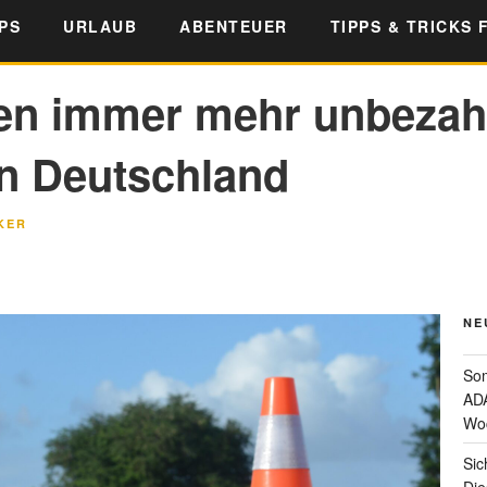
PS
URLAUB
ABENTEUER
TIPPS & TRICKS 
en immer mehr unbezah
in Deutschland
KER
NE
Som
ADA
Wo
Sic
Die