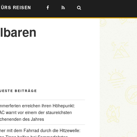
FÜRS REISEN
lbaren
UESTE BEITRÄGE
merferien erreichen ihren Höhepunkt:
C warnt vor einem der staureichsten
chenenden des Jahres
her mit dem Fahrrad durch die Hitzewelle:
se Tipps helfen bei Sommerfahrten