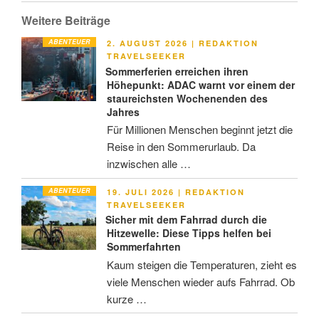
Weitere Beiträge
ABENTEUER
VERÖFFENTLICHT
2. AUGUST 2026
|
REDAKTION
AM
TRAVELSEEKER
Sommerferien erreichen ihren
Höhepunkt: ADAC warnt vor einem der
staureichsten Wochenenden des
Jahres
Für Millionen Menschen beginnt jetzt die
Reise in den Sommerurlaub. Da
inzwischen alle …
ABENTEUER
VERÖFFENTLICHT
19. JULI 2026
|
REDAKTION
AM
TRAVELSEEKER
Sicher mit dem Fahrrad durch die
Hitzewelle: Diese Tipps helfen bei
Sommerfahrten
Kaum steigen die Temperaturen, zieht es
viele Menschen wieder aufs Fahrrad. Ob
kurze …