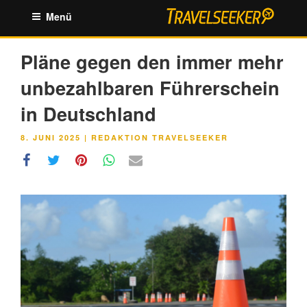
Zum
Menü
Inhalt
springen
Pläne gegen den immer mehr
unbezahlbaren Führerschein
in Deutschland
VERÖFFENTLICHT
8. JUNI 2025
|
REDAKTION TRAVELSEEKER
AM