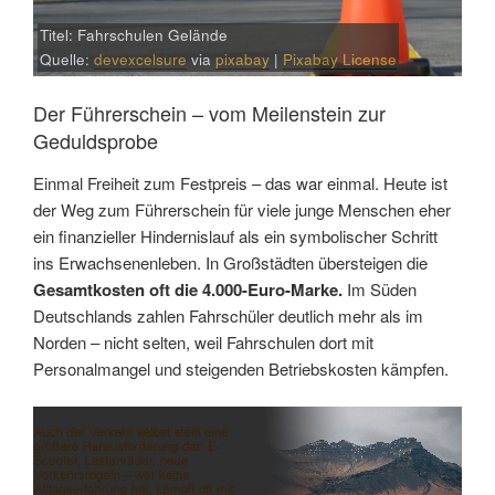
Titel: Fahrschulen Gelände
Quelle:
devexcelsure
via
pixabay
|
Pixabay License
Der Führerschein – vom Meilenstein zur
Geduldsprobe
Einmal Freiheit zum Festpreis – das war einmal. Heute ist
der Weg zum Führerschein für viele junge Menschen eher
ein finanzieller Hindernislauf als ein symbolischer Schritt
ins Erwachsenenleben. In Großstädten übersteigen die
Gesamtkosten oft die 4.000-Euro-Marke.
Im Süden
Deutschlands zahlen Fahrschüler deutlich mehr als im
Norden – nicht selten, weil Fahrschulen dort mit
Personalmangel und steigenden Betriebskosten kämpfen.
Link
Embed