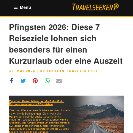
Zum
Menü
Inhalt
springen
Pfingsten 2026: Diese 7
Reiseziele lohnen sich
besonders für einen
Kurzurlaub oder eine Auszeit
VERÖFFENTLICHT
31. MAI 2026
|
REDAKTION TRAVELSEEKER
AM
Link
Embed