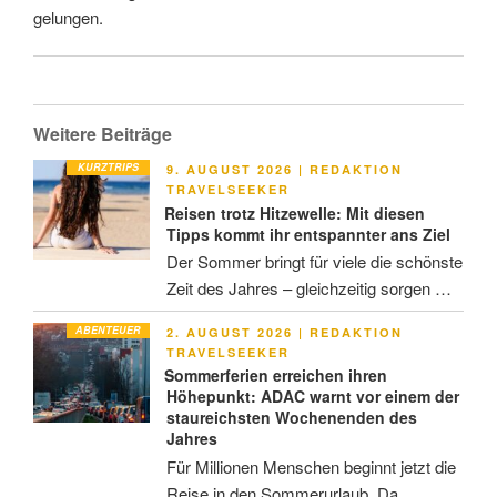
gelungen.
Weitere Beiträge
KURZTRIPS
VERÖFFENTLICHT
9. AUGUST 2026
|
REDAKTION
AM
TRAVELSEEKER
Reisen trotz Hitzewelle: Mit diesen
Tipps kommt ihr entspannter ans Ziel
Der Sommer bringt für viele die schönste
Zeit des Jahres – gleichzeitig sorgen …
ABENTEUER
VERÖFFENTLICHT
2. AUGUST 2026
|
REDAKTION
AM
TRAVELSEEKER
Sommerferien erreichen ihren
Höhepunkt: ADAC warnt vor einem der
staureichsten Wochenenden des
Jahres
Für Millionen Menschen beginnt jetzt die
Reise in den Sommerurlaub. Da