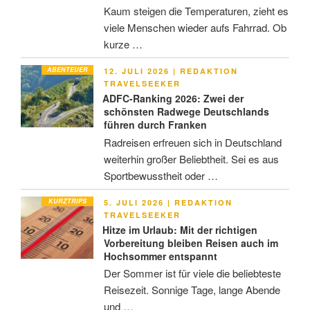
Kaum steigen die Temperaturen, zieht es
viele Menschen wieder aufs Fahrrad. Ob
kurze …
ABENTEUER
VERÖFFENTLICHT
12. JULI 2026
|
REDAKTION
AM
TRAVELSEEKER
ADFC-Ranking 2026: Zwei der
schönsten Radwege Deutschlands
führen durch Franken
Radreisen erfreuen sich in Deutschland
weiterhin großer Beliebtheit. Sei es aus
Sportbewusstheit oder …
KURZTRIPS
VERÖFFENTLICHT
5. JULI 2026
|
REDAKTION
AM
TRAVELSEEKER
Hitze im Urlaub: Mit der richtigen
Vorbereitung bleiben Reisen auch im
Hochsommer entspannt
Der Sommer ist für viele die beliebteste
Reisezeit. Sonnige Tage, lange Abende
und …