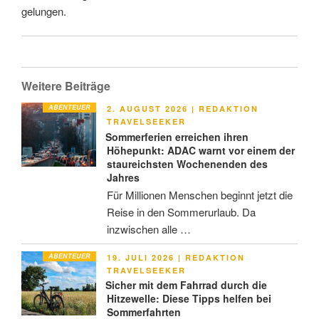
gelungen.
Weitere Beiträge
ABENTEUER
VERÖFFENTLICHT
2. AUGUST 2026
|
REDAKTION
AM
TRAVELSEEKER
Sommerferien erreichen ihren
Höhepunkt: ADAC warnt vor einem der
staureichsten Wochenenden des
Jahres
Für Millionen Menschen beginnt jetzt die
Reise in den Sommerurlaub. Da
inzwischen alle …
ABENTEUER
VERÖFFENTLICHT
19. JULI 2026
|
REDAKTION
AM
TRAVELSEEKER
Sicher mit dem Fahrrad durch die
Hitzewelle: Diese Tipps helfen bei
Sommerfahrten