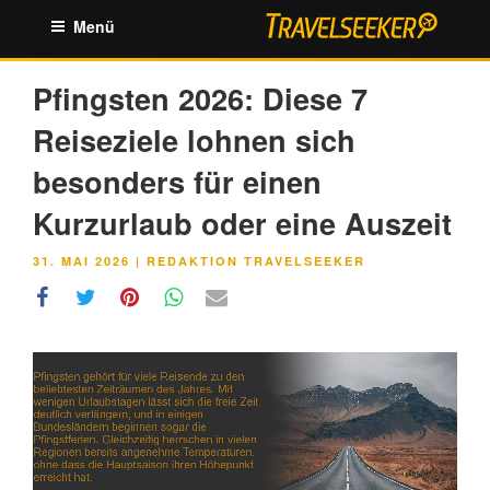
Zum
Menü
Inhalt
springen
Pfingsten 2026: Diese 7
Reiseziele lohnen sich
besonders für einen
Kurzurlaub oder eine Auszeit
VERÖFFENTLICHT
31. MAI 2026
|
REDAKTION TRAVELSEEKER
AM
Link
Embed