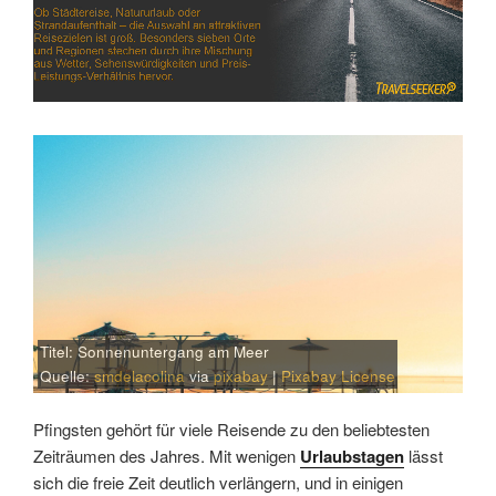
Titel: Sonnenuntergang am Meer
Quelle:
smdelacolina
via
pixabay
|
Pixabay License
Pfingsten gehört für viele Reisende zu den beliebtesten
Zeiträumen des Jahres. Mit wenigen
Urlaubstagen
lässt
sich die freie Zeit deutlich verlängern, und in einigen