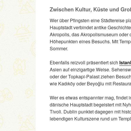
Zwischen Kultur, Küste und Groß
Wer über Pfingsten eine Städtereise pl
Hauptstadt verbindet antike Geschicht
Akropolis, das Akropolismuseum oder 
Höhepunkten eines Besuchs. Mit Temper
Sommer.
Ebenfalls reizvoll präsentiert sich
Istan
Asien auf einzigartige Weise. Sehensw
oder der Topkapi-Palast ziehen Besuche
wie Kadıköy oder Beyoğlu mit Restaura
Wer es etwas entspannter mag, findet 
dänische Hauptstadt begeistert mit Ny
Tivoli. Dublin punktet dagegen mit his
lebendigen Kulturszene rund um Templ