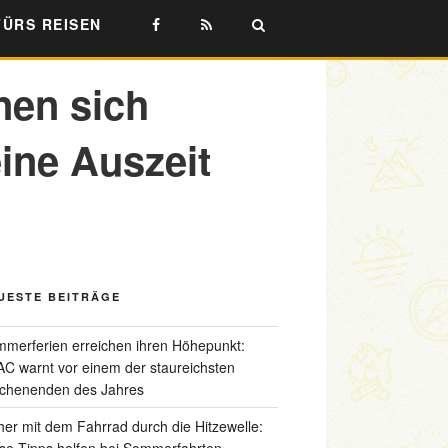
FÜRS REISEN
nen sich
ine Auszeit
UESTE BEITRÄGE
merferien erreichen ihren Höhepunkt:
C warnt vor einem der staureichsten
chenenden des Jahres
her mit dem Fahrrad durch die Hitzewelle:
se Tipps helfen bei Sommerfahrten