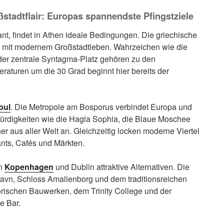
stadtflair: Europas spannendste Pfingstziele
ant, findet in Athen ideale Bedingungen. Die griechische
e mit modernem Großstadtleben. Wahrzeichen wie die
der zentrale Syntagma-Platz gehören zu den
aturen um die 30 Grad beginnt hier bereits der
bul
. Die Metropole am Bosporus verbindet Europa und
ürdigkeiten wie die Hagia Sophia, die Blaue Moschee
r aus aller Welt an. Gleichzeitig locken moderne Viertel
nts, Cafés und Märkten.
in
Kopenhagen
und Dublin attraktive Alternativen. Die
havn, Schloss Amalienborg und dem traditionsreichen
torischen Bauwerken, dem Trinity College und der
e Bar.