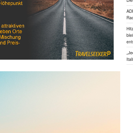
ADF
Rad
Hit
ble
ent
„Je
Ita