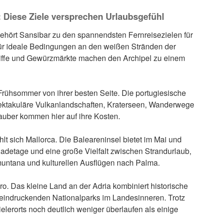
 Diese Ziele versprechen Urlaubsgefühl
ehört Sansibar zu den spannendsten Fernreisezielen für
 für ideale Bedingungen an den weißen Stränden der
nriffe und Gewürzmärkte machen den Archipel zu einem
Frühsommer von ihrer besten Seite. Die portugiesische
spektakuläre Vulkanlandschaften, Kraterseen, Wanderwege
auber kommen hier auf ihre Kosten.
hlt sich Mallorca. Die Baleareninsel bietet im Mai und
detage und eine große Vielfalt zwischen Strandurlaub,
untana und kulturellen Ausflügen nach Palma.
ro. Das kleine Land an der Adria kombiniert historische
eindruckenden Nationalparks im Landesinneren. Trotz
ielerorts noch deutlich weniger überlaufen als einige