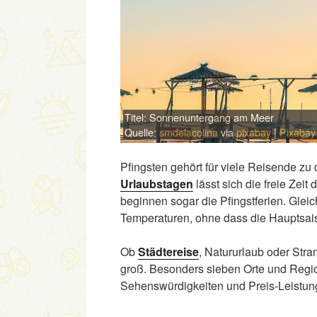
Titel: Sonnenuntergang am Meer
Quelle:
smdelacolina
via
pixabay
|
Pixabay
Pfingsten gehört für viele Reisende zu
Urlaubstagen
lässt sich die freie Zeit
beginnen sogar die Pfingstferien. Glei
Temperaturen, ohne dass die Hauptsais
Ob
Städtereise
, Natururlaub oder Stra
groß. Besonders sieben Orte und Regio
Sehenswürdigkeiten und Preis-Leistung