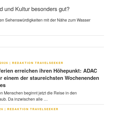
nd und Kultur besonders gut?
eren Sehenswürdigkeiten mit der Nähe zum Wasser
LICHT
2026
|
REDAKTION TRAVELSEEKER
rien erreichen ihren Höhepunkt: ADAC
or einem der staureichsten Wochenenden
res
en Menschen beginnt jetzt die Reise in den
ub. Da inzwischen alle …
LICHT
26
|
REDAKTION TRAVELSEEKER