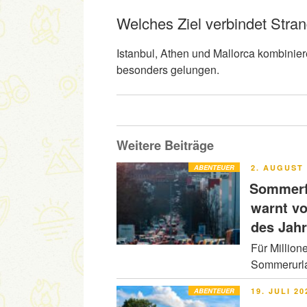
Welches Ziel verbindet Stra
Istanbul, Athen und Mallorca kombini
besonders gelungen.
Weitere Beiträge
VERÖFFENT
ABENTEUER
2. AUGUST 
AM
Sommerfe
warnt v
des Jah
Für Million
Sommerurla
VERÖFFENT
ABENTEUER
19. JULI 20
AM