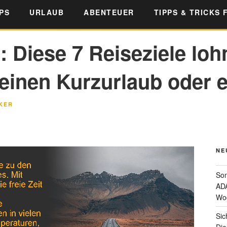
PS
URLAUB
ABENTEUER
TIPPS & TRICKS 
: Diese 7 Reiseziele loh
einen Kurzurlaub oder e
KER
NE
Som
ADA
Wo
Sic
Die