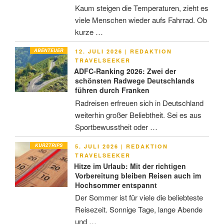
Kaum steigen die Temperaturen, zieht es
viele Menschen wieder aufs Fahrrad. Ob
kurze …
ABENTEUER
VERÖFFENTLICHT
12. JULI 2026
|
REDAKTION
AM
TRAVELSEEKER
ADFC-Ranking 2026: Zwei der
schönsten Radwege Deutschlands
führen durch Franken
Radreisen erfreuen sich in Deutschland
weiterhin großer Beliebtheit. Sei es aus
Sportbewusstheit oder …
KURZTRIPS
VERÖFFENTLICHT
5. JULI 2026
|
REDAKTION
AM
TRAVELSEEKER
Hitze im Urlaub: Mit der richtigen
Vorbereitung bleiben Reisen auch im
Hochsommer entspannt
Der Sommer ist für viele die beliebteste
Reisezeit. Sonnige Tage, lange Abende
und …