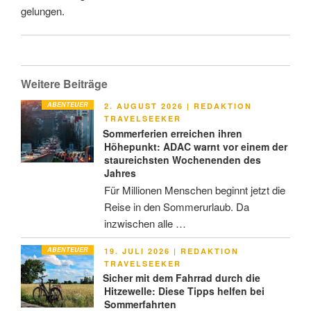
gelungen.
Weitere Beiträge
ABENTEUER
VERÖFFENTLICHT
2. AUGUST 2026
|
REDAKTION
AM
TRAVELSEEKER
Sommerferien erreichen ihren
Höhepunkt: ADAC warnt vor einem der
staureichsten Wochenenden des
Jahres
Für Millionen Menschen beginnt jetzt die
Reise in den Sommerurlaub. Da
inzwischen alle …
ABENTEUER
VERÖFFENTLICHT
19. JULI 2026
|
REDAKTION
AM
TRAVELSEEKER
Sicher mit dem Fahrrad durch die
Hitzewelle: Diese Tipps helfen bei
Sommerfahrten