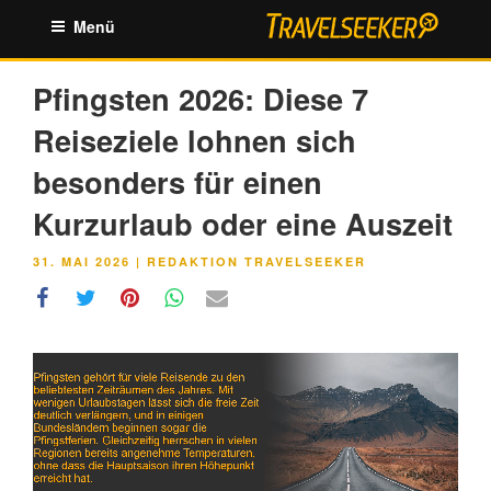
Zum
Menü
Inhalt
springen
Pfingsten 2026: Diese 7
Reiseziele lohnen sich
besonders für einen
Kurzurlaub oder eine Auszeit
VERÖFFENTLICHT
31. MAI 2026
|
REDAKTION TRAVELSEEKER
AM
Link
Embed