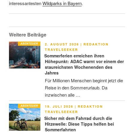
interessantesten
Wildparks in Bayern
.
Weitere Beiträge
ABENTEUER
VERÖFFENTLICHT
2. AUGUST 2026
|
REDAKTION
AM
TRAVELSEEKER
Sommerferien erreichen ihren
Höhepunkt: ADAC warnt vor einem der
staureichsten Wochenenden des
Jahres
Für Millionen Menschen beginnt jetzt die
Reise in den Sommerurlaub. Da
inzwischen alle …
ABENTEUER
VERÖFFENTLICHT
19. JULI 2026
|
REDAKTION
AM
TRAVELSEEKER
Sicher mit dem Fahrrad durch die
Hitzewelle: Diese Tipps helfen bei
Sommerfahrten