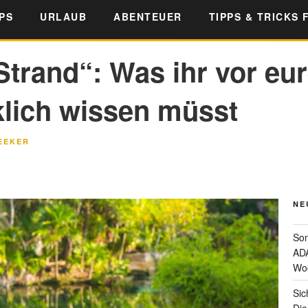
PS
URLAUB
ABENTEUER
TIPPS & TRICKS 
Strand“: Was ihr vor eu
klich wissen müsst
EEKER
NE
Som
ADA
Wo
Sic
Die