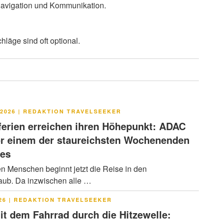
 Navigation und Kommunikation.
läge sind oft optional.
LICHT
2026
|
REDAKTION TRAVELSEEKER
rien erreichen ihren Höhepunkt: ADAC
or einem der staureichsten Wochenenden
res
en Menschen beginnt jetzt die Reise in den
ub. Da inzwischen alle …
LICHT
26
|
REDAKTION TRAVELSEEKER
it dem Fahrrad durch die Hitzewelle: