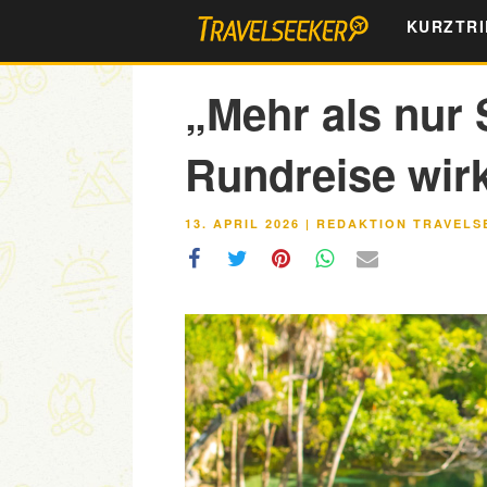
Zum
KURZTRI
Inhalt
springen
„Mehr als nur 
Rundreise wir
VERÖFFENTLICHT
13. APRIL 2026
|
REDAKTION TRAVELS
AM