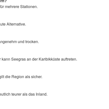
ern?
für mehrere Stationen.
ute Alternative.
 angenehm und trocken.
kann Seegras an der Karibikküste auftreten.
lt die Region als sicher.
utlich teurer als das Inland.