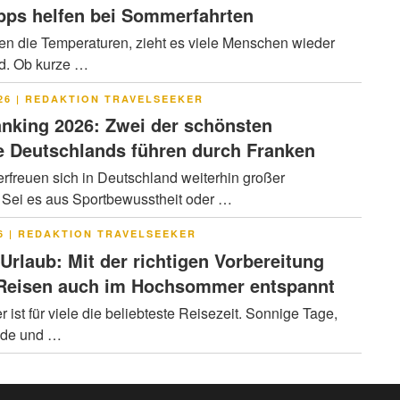
pps helfen bei Sommerfahrten
en die Temperaturen, zieht es viele Menschen wieder
ad. Ob kurze …
LICHT
26
|
REDAKTION TRAVELSEEKER
nking 2026: Zwei der schönsten
 Deutschlands führen durch Franken
rfreuen sich in Deutschland weiterhin großer
. Sei es aus Sportbewusstheit oder …
LICHT
6
|
REDAKTION TRAVELSEEKER
 Urlaub: Mit der richtigen Vorbereitung
 Reisen auch im Hochsommer entspannt
ist für viele die beliebteste Reisezeit. Sonnige Tage,
nde und …