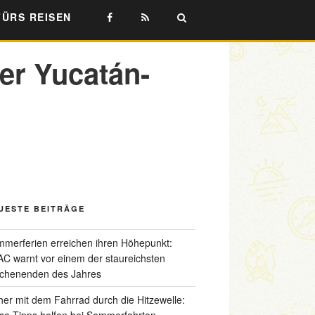
FÜRS REISEN
rer Yucatán-
UESTE BEITRÄGE
merferien erreichen ihren Höhepunkt:
C warnt vor einem der staureichsten
chenenden des Jahres
her mit dem Fahrrad durch die Hitzewelle:
se Tipps helfen bei Sommerfahrten