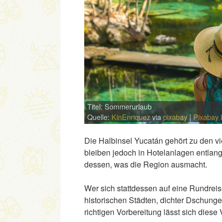
Titel: Sommerurlaub
Quelle:
KinEnriquez
via
pixabay
|
Pixabay 
Die Halbinsel Yucatán gehört zu den vi
bleiben jedoch in Hotelanlagen entlan
dessen, was die Region ausmacht.
Wer sich stattdessen auf eine Rundreis
historischen Städten, dichter Dschungel
richtigen Vorbereitung lässt sich diese 