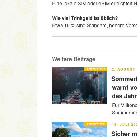
Eine lokale SIM oder eSIM erleichtert
Wie viel Trinkgeld ist üblich?
Etwa 10 % sind Standard, höhere Vorsch
Weitere Beiträge
VERÖFFENT
ABENTEUER
2. AUGUST 
AM
Sommerfe
warnt v
des Jah
Für Million
Sommerurla
VERÖFFENT
ABENTEUER
19. JULI 20
AM
Sicher m