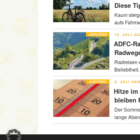
Diese Ti
Kaum steig
aufs Fahrr
VERÖFFENT
ABENTEUER
12. JULI 20
AM
ADFC-Ra
Radwege
Radreisen e
Beliebtheit
VERÖFFENT
KURZTRIPS
5. JULI 202
AM
Hitze im
bleiben
Der Sommer 
lange Abe