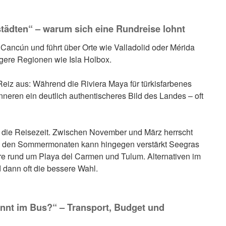
tädten“ – warum sich eine Rundreise lohnt
 Cancún und führt über Orte wie Valladolid oder Mérida
higere Regionen wie Isla Holbox.
iz aus: Während die Riviera Maya für türkisfarbenes
nneren ein deutlich authentischeres Bild des Landes – oft
st die Reisezeit. Zwischen November und März herrscht
In den Sommermonaten kann hingegen verstärkt Seegras
re rund um Playa del Carmen und Tulum. Alternativen im
 dann oft die bessere Wahl.
annt im Bus?“ – Transport, Budget und