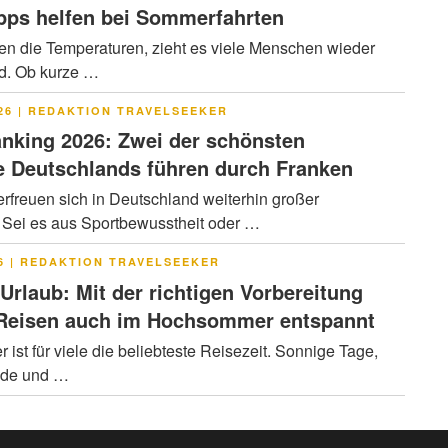
pps helfen bei Sommerfahrten
en die Temperaturen, zieht es viele Menschen wieder
ad. Ob kurze …
LICHT
26
|
REDAKTION TRAVELSEEKER
nking 2026: Zwei der schönsten
 Deutschlands führen durch Franken
rfreuen sich in Deutschland weiterhin großer
. Sei es aus Sportbewusstheit oder …
LICHT
6
|
REDAKTION TRAVELSEEKER
 Urlaub: Mit der richtigen Vorbereitung
 Reisen auch im Hochsommer entspannt
ist für viele die beliebteste Reisezeit. Sonnige Tage,
nde und …