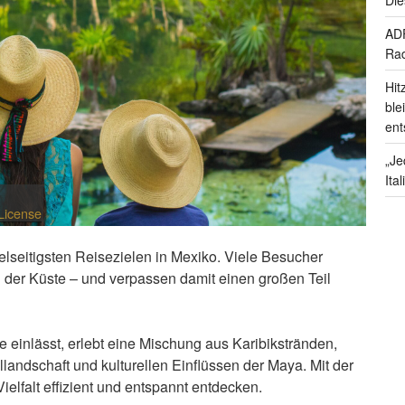
ADF
Rad
Hit
ble
ent
„Je
Ita
License
elseitigsten Reisezielen in Mexiko. Viele Besucher
g der Küste – und verpassen damit einen großen Teil
e einlässt, erlebt eine Mischung aus Karibikstränden,
landschaft und kulturellen Einflüssen der Maya. Mit der
Vielfalt effizient und entspannt entdecken.