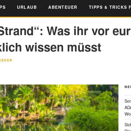
PS
URLAUB
ABENTEUER
TIPPS & TRICKS 
Strand“: Was ihr vor eu
klich wissen müsst
EEKER
NE
Som
ADA
Wo
Sic
Die