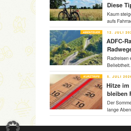
Diese Ti
Kaum steig
aufs Fahrr
VERÖFFENT
ABENTEUER
12. JULI 20
AM
ADFC-Ra
Radwege
Radreisen e
Beliebtheit
VERÖFFENT
KURZTRIPS
5. JULI 202
AM
Hitze im
bleiben
Der Sommer 
lange Abe