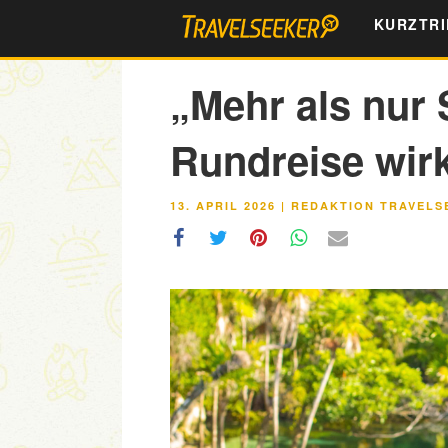
Zum
KURZTRI
Inhalt
springen
„Mehr als nur 
Rundreise wir
VERÖFFENTLICHT
13. APRIL 2026
|
REDAKTION TRAVELS
AM