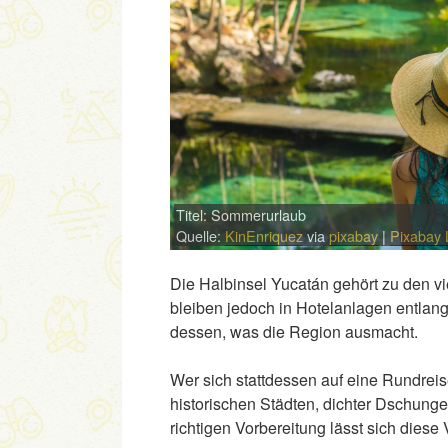
Titel: Sommerurlaub
Quelle:
KinEnriquez
via
pixabay
|
Pixabay 
Die Halbinsel Yucatán gehört zu den vi
bleiben jedoch in Hotelanlagen entlan
dessen, was die Region ausmacht.
Wer sich stattdessen auf eine Rundreis
historischen Städten, dichter Dschungel
richtigen Vorbereitung lässt sich diese 