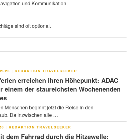
 Navigation und Kommunikation.
läge sind oft optional.
LICHT
2026
|
REDAKTION TRAVELSEEKER
rien erreichen ihren Höhepunkt: ADAC
or einem der staureichsten Wochenenden
res
en Menschen beginnt jetzt die Reise in den
ub. Da inzwischen alle …
LICHT
26
|
REDAKTION TRAVELSEEKER
it dem Fahrrad durch die Hitzewelle: