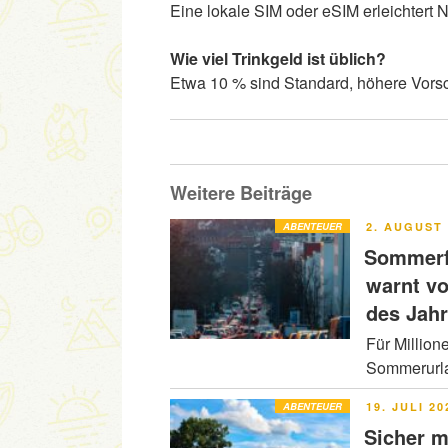
Eine lokale SIM oder eSIM erleichtert
Wie viel Trinkgeld ist üblich?
Etwa 10 % sind Standard, höhere Vorsch
Weitere Beiträge
VERÖFFENT
ABENTEUER
2. AUGUST 
AM
Sommerfe
warnt v
des Jah
Für Million
Sommerurla
VERÖFFENT
ABENTEUER
19. JULI 20
AM
Sicher m