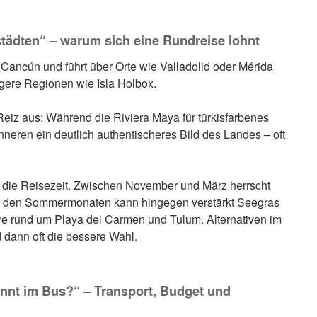
tädten“ – warum sich eine Rundreise lohnt
 Cancún und führt über Orte wie Valladolid oder Mérida
higere Regionen wie Isla Holbox.
iz aus: Während die Riviera Maya für türkisfarbenes
nneren ein deutlich authentischeres Bild des Landes – oft
st die Reisezeit. Zwischen November und März herrscht
In den Sommermonaten kann hingegen verstärkt Seegras
re rund um Playa del Carmen und Tulum. Alternativen im
 dann oft die bessere Wahl.
annt im Bus?“ – Transport, Budget und