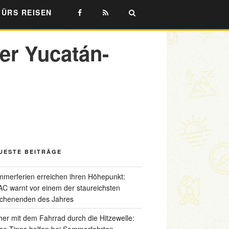
FÜRS REISEN
rer Yucatán-
UESTE BEITRÄGE
merferien erreichen ihren Höhepunkt:
C warnt vor einem der staureichsten
chenenden des Jahres
her mit dem Fahrrad durch die Hitzewelle:
se Tipps helfen bei Sommerfahrten