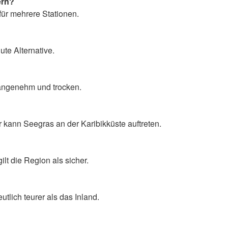
ern?
für mehrere Stationen.
ute Alternative.
 angenehm und trocken.
kann Seegras an der Karibikküste auftreten.
lt die Region als sicher.
utlich teurer als das Inland.