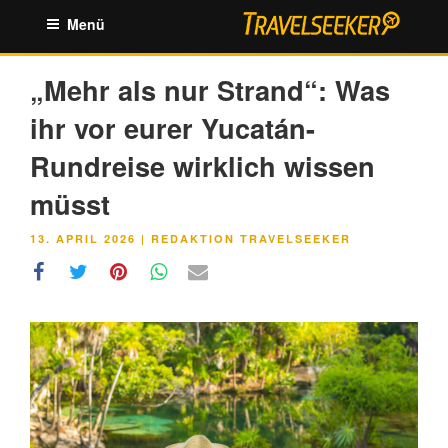
Zum
Menü
Inhalt
springen
„Mehr als nur Strand“: Was
ihr vor eurer Yucatán-
Rundreise wirklich wissen
müsst
VERÖFFENTLICHT
13. APRIL 2026
|
REDAKTION TRAVELSEEKER
AM