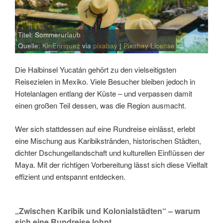
Titel: Sommerurlaub
Quelle:
KinEnriquez
via
pixabay
|
Pixabay License
Die Halbinsel Yucatán gehört zu den vielseitigsten
Reisezielen in Mexiko. Viele Besucher bleiben jedoch in
Hotelanlagen entlang der Küste – und verpassen damit
einen großen Teil dessen, was die Region ausmacht.
Wer sich stattdessen auf eine Rundreise einlässt, erlebt
eine Mischung aus Karibikstränden, historischen Städten,
dichter Dschungellandschaft und kulturellen Einflüssen der
Maya. Mit der richtigen Vorbereitung lässt sich diese Vielfalt
effizient und entspannt entdecken.
„Zwischen Karibik und Kolonialstädten“ – warum
sich eine Rundreise lohnt