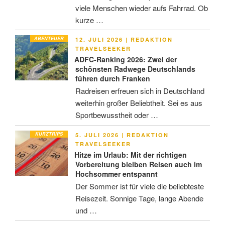
viele Menschen wieder aufs Fahrrad. Ob
kurze …
ABENTEUER
VERÖFFENTLICHT
12. JULI 2026
|
REDAKTION
AM
TRAVELSEEKER
ADFC-Ranking 2026: Zwei der
schönsten Radwege Deutschlands
führen durch Franken
Radreisen erfreuen sich in Deutschland
weiterhin großer Beliebtheit. Sei es aus
Sportbewusstheit oder …
KURZTRIPS
VERÖFFENTLICHT
5. JULI 2026
|
REDAKTION
AM
TRAVELSEEKER
Hitze im Urlaub: Mit der richtigen
Vorbereitung bleiben Reisen auch im
Hochsommer entspannt
Der Sommer ist für viele die beliebteste
Reisezeit. Sonnige Tage, lange Abende
und …