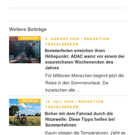
Weitere Beiträge
ABENTEUER
VERÖFFENTLICHT
2. AUGUST 2026
|
REDAKTION
AM
TRAVELSEEKER
Sommerferien erreichen ihren
Höhepunkt: ADAC warnt vor einem der
staureichsten Wochenenden des
Jahres
Für Millionen Menschen beginnt jetzt die
Reise in den Sommerurlaub. Da
inzwischen alle …
ABENTEUER
VERÖFFENTLICHT
19. JULI 2026
|
REDAKTION
AM
TRAVELSEEKER
Sicher mit dem Fahrrad durch die
Hitzewelle: Diese Tipps helfen bei
Sommerfahrten
Kaum steigen die Temperaturen, zieht es