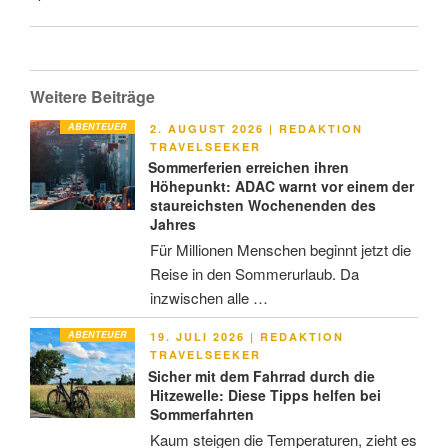
Weitere Beiträge
ABENTEUER
VERÖFFENTLICHT
2. AUGUST 2026
|
REDAKTION
AM
TRAVELSEEKER
Sommerferien erreichen ihren
Höhepunkt: ADAC warnt vor einem der
staureichsten Wochenenden des
Jahres
Für Millionen Menschen beginnt jetzt die
Reise in den Sommerurlaub. Da
inzwischen alle …
ABENTEUER
VERÖFFENTLICHT
19. JULI 2026
|
REDAKTION
AM
TRAVELSEEKER
Sicher mit dem Fahrrad durch die
Hitzewelle: Diese Tipps helfen bei
Sommerfahrten
Kaum steigen die Temperaturen, zieht es