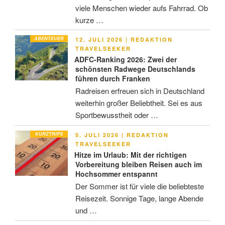
viele Menschen wieder aufs Fahrrad. Ob
kurze …
ABENTEUER
VERÖFFENTLICHT
12. JULI 2026
|
REDAKTION
AM
TRAVELSEEKER
ADFC-Ranking 2026: Zwei der
schönsten Radwege Deutschlands
führen durch Franken
Radreisen erfreuen sich in Deutschland
weiterhin großer Beliebtheit. Sei es aus
Sportbewusstheit oder …
KURZTRIPS
VERÖFFENTLICHT
5. JULI 2026
|
REDAKTION
AM
TRAVELSEEKER
Hitze im Urlaub: Mit der richtigen
Vorbereitung bleiben Reisen auch im
Hochsommer entspannt
Der Sommer ist für viele die beliebteste
Reisezeit. Sonnige Tage, lange Abende
und …