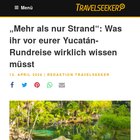
Zum
Menü
Inhalt
springen
„Mehr als nur Strand“: Was
ihr vor eurer Yucatán-
Rundreise wirklich wissen
müsst
VERÖFFENTLICHT
13. APRIL 2026
|
REDAKTION TRAVELSEEKER
AM