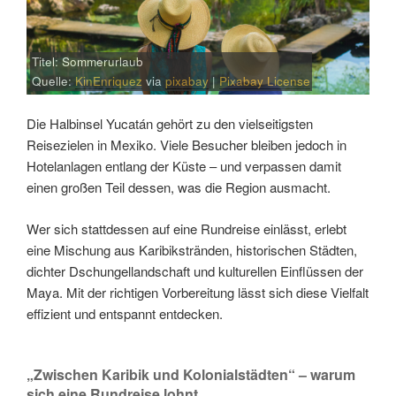
Titel: Sommerurlaub
Quelle:
KinEnriquez
via
pixabay
|
Pixabay License
Die Halbinsel Yucatán gehört zu den vielseitigsten
Reisezielen in Mexiko. Viele Besucher bleiben jedoch in
Hotelanlagen entlang der Küste – und verpassen damit
einen großen Teil dessen, was die Region ausmacht.
Wer sich stattdessen auf eine Rundreise einlässt, erlebt
eine Mischung aus Karibikstränden, historischen Städten,
dichter Dschungellandschaft und kulturellen Einflüssen der
Maya. Mit der richtigen Vorbereitung lässt sich diese Vielfalt
effizient und entspannt entdecken.
„Zwischen Karibik und Kolonialstädten“ – warum
sich eine Rundreise lohnt