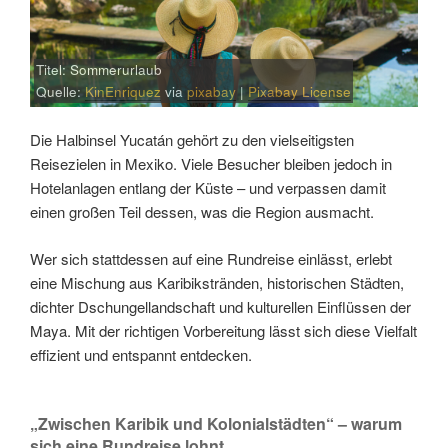
Titel: Sommerurlaub
Quelle:
KinEnriquez
via
pixabay
|
Pixabay License
Die Halbinsel Yucatán gehört zu den vielseitigsten
Reisezielen in Mexiko. Viele Besucher bleiben jedoch in
Hotelanlagen entlang der Küste – und verpassen damit
einen großen Teil dessen, was die Region ausmacht.
Wer sich stattdessen auf eine Rundreise einlässt, erlebt
eine Mischung aus Karibikstränden, historischen Städten,
dichter Dschungellandschaft und kulturellen Einflüssen der
Maya. Mit der richtigen Vorbereitung lässt sich diese Vielfalt
effizient und entspannt entdecken.
„Zwischen Karibik und Kolonialstädten“ – warum
sich eine Rundreise lohnt