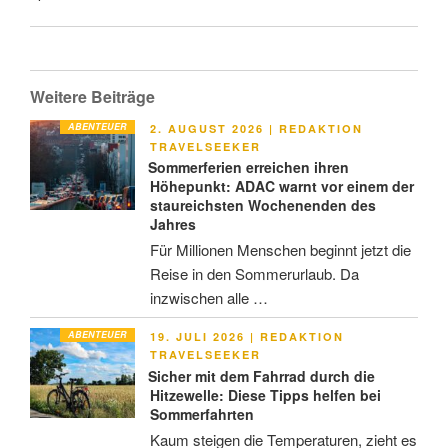
Weitere Beiträge
ABENTEUER
VERÖFFENTLICHT
2. AUGUST 2026
|
REDAKTION
AM
TRAVELSEEKER
Sommerferien erreichen ihren
Höhepunkt: ADAC warnt vor einem der
staureichsten Wochenenden des
Jahres
Für Millionen Menschen beginnt jetzt die
Reise in den Sommerurlaub. Da
inzwischen alle …
ABENTEUER
VERÖFFENTLICHT
19. JULI 2026
|
REDAKTION
AM
TRAVELSEEKER
Sicher mit dem Fahrrad durch die
Hitzewelle: Diese Tipps helfen bei
Sommerfahrten
Kaum steigen die Temperaturen, zieht es