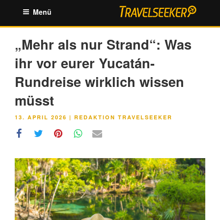
Zum
Menü
Inhalt
springen
„Mehr als nur Strand“: Was
ihr vor eurer Yucatán-
Rundreise wirklich wissen
müsst
VERÖFFENTLICHT
13. APRIL 2026
|
REDAKTION TRAVELSEEKER
AM