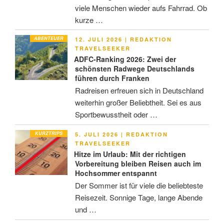
viele Menschen wieder aufs Fahrrad. Ob
kurze …
ABENTEUER
VERÖFFENTLICHT
12. JULI 2026
|
REDAKTION
AM
TRAVELSEEKER
ADFC-Ranking 2026: Zwei der
schönsten Radwege Deutschlands
führen durch Franken
Radreisen erfreuen sich in Deutschland
weiterhin großer Beliebtheit. Sei es aus
Sportbewusstheit oder …
KURZTRIPS
VERÖFFENTLICHT
5. JULI 2026
|
REDAKTION
AM
TRAVELSEEKER
Hitze im Urlaub: Mit der richtigen
Vorbereitung bleiben Reisen auch im
Hochsommer entspannt
Der Sommer ist für viele die beliebteste
Reisezeit. Sonnige Tage, lange Abende
und …