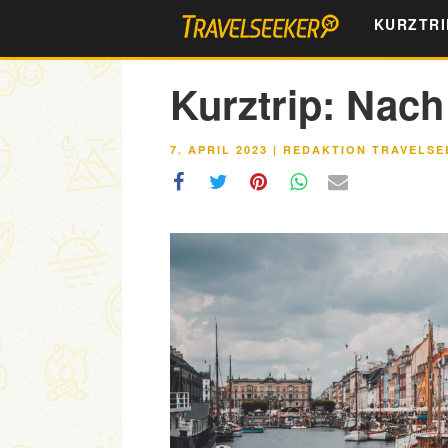
Zum
KURZTRI
Inhalt
springen
Kurztrip: Nac
VERÖFFENTLICHT
7. APRIL 2023
|
REDAKTION TRAVELSE
AM