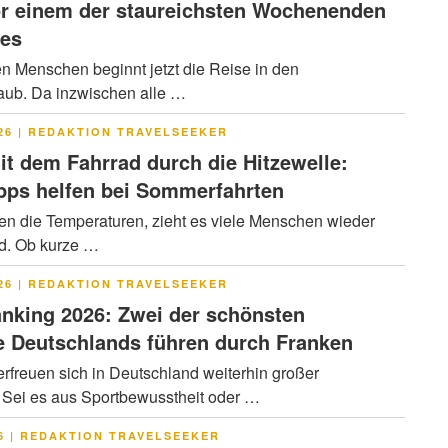
or einem der staureichsten Wochenenden
res
en Menschen beginnt jetzt die Reise in den
ub. Da inzwischen alle …
LICHT
26
|
REDAKTION TRAVELSEEKER
it dem Fahrrad durch die Hitzewelle:
pps helfen bei Sommerfahrten
en die Temperaturen, zieht es viele Menschen wieder
ad. Ob kurze …
LICHT
26
|
REDAKTION TRAVELSEEKER
nking 2026: Zwei der schönsten
 Deutschlands führen durch Franken
rfreuen sich in Deutschland weiterhin großer
. Sei es aus Sportbewusstheit oder …
LICHT
6
|
REDAKTION TRAVELSEEKER