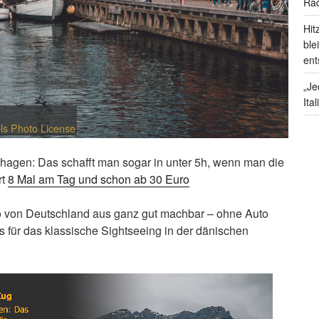
Rad
Hit
ble
ent
„Je
Ita
ls Photo License
gen: Das schafft man sogar in unter 5h, wenn man die
rt
8 Mal am Tag und schon ab 30 Euro
so von Deutschland aus ganz gut machbar – ohne Auto
 für das klassische Sightseeing in der dänischen