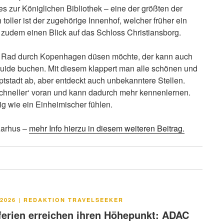
 zur Königlichen Bibliothek – eine der größten der
h toller ist der zugehörige Innenhof, welcher früher ein
zudem einen Blick auf das Schloss Christiansborg.
em Rad durch Kopenhagen düsen möchte, der kann auch
Guide buchen. Mit diesem klappert man alle schönen und
tstadt ab, aber entdeckt auch unbekanntere Stellen.
chneller‘ voran und kann dadurch mehr kennenlernen.
g wie ein Einheimischer fühlen.
 Aarhus –
mehr Info hierzu in diesem weiteren Beitrag.
LICHT
2026
|
REDAKTION TRAVELSEEKER
rien erreichen ihren Höhepunkt: ADAC