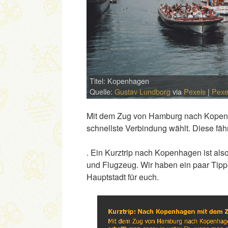
Titel: Kopenhagen
Quelle:
Gustav Lundborg
via
Pexels
|
Pexe
Mit dem Zug von Hamburg nach Kopenha
schnellste Verbindung wählt. Diese fäh
. Ein Kurztrip nach Kopenhagen ist al
und Flugzeug. Wir haben ein paar Tipps
Hauptstadt für euch.
Link
Embed