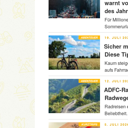
warnt v
des Jah
Für Million
Sommerurla
VERÖFFENT
ABENTEUER
19. JULI 20
AM
Sicher m
Diese Ti
Kaum steig
aufs Fahrr
VERÖFFENT
ABENTEUER
12. JULI 20
AM
ADFC-Ra
Radwege
Radreisen e
Beliebtheit
VERÖFFENT
KURZTRIPS
5. JULI 202