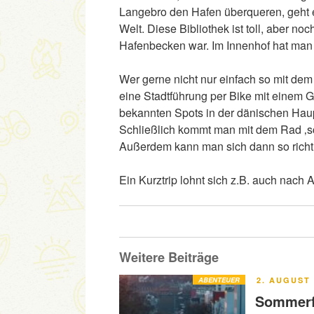
Langebro den Hafen überqueren, geht es
Welt. Diese Bibliothek ist toll, aber noc
Hafenbecken war. Im Innenhof hat man 
Wer gerne nicht nur einfach so mit d
eine Stadtführung per Bike mit einem 
bekannten Spots in der dänischen Haup
Schließlich kommt man mit dem Rad ‚s
Außerdem kann man sich dann so richti
Ein Kurztrip lohnt sich z.B. auch nach
Weitere Beiträge
VERÖFFENT
ABENTEUER
2. AUGUST 
AM
Sommerfe