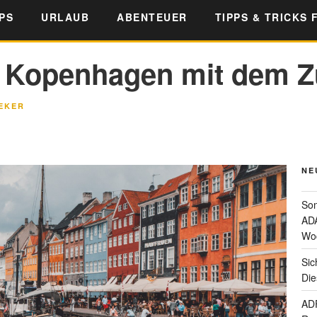
PS
URLAUB
ABENTEUER
TIPPS & TRICKS 
h Kopenhagen mit dem 
EKER
NE
Som
ADA
Wo
Sic
Die
ADF