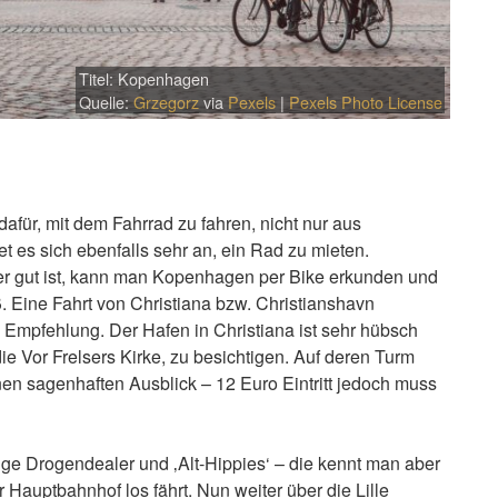
Titel: Kopenhagen
Quelle:
Grzegorz
via
Pexels
|
Pexels Photo License
afür, mit dem Fahrrad zu fahren, nicht nur aus
t es sich ebenfalls sehr an, ein Rad zu mieten.
er gut ist, kann man Kopenhagen per Bike erkunden und
 Eine Fahrt von Christiana bzw. Christianshavn
e Empfehlung. Der Hafen in Christiana ist sehr hübsch
die Vor Frelsers Kirke, zu besichtigen. Auf deren Turm
 sagenhaften Ausblick – 12 Euro Eintritt jedoch muss
nige Drogendealer und ‚Alt-Hippies‘ – die kennt man aber
uptbahnhof los fährt. Nun weiter über die Lille