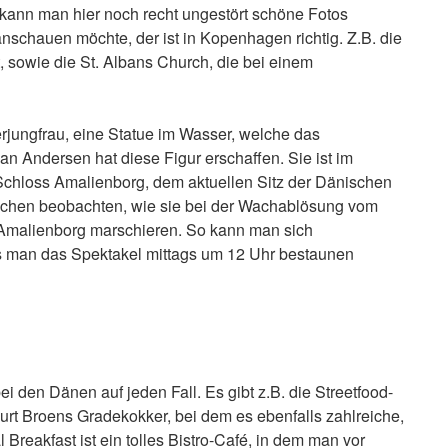
s kann man hier noch recht ungestört schöne Fotos
schauen möchte, der ist in Kopenhagen richtig. Z.B. die
, sowie die St. Albans Church, die bei einem
erjungfrau, eine Statue im Wasser, welche das
an Andersen hat diese Figur erschaffen. Sie ist im
chloss Amalienborg, dem aktuellen Sitz der Dänischen
Wachen beobachten, wie sie bei der Wachablösung vom
Amalienborg marschieren. So kann man sich
 man das Spektakel mittags um 12 Uhr bestaunen
 den Dänen auf jeden Fall. Es gibt z.B. die Streetfood-
urt Broens Gradekokker, bei dem es ebenfalls zahlreiche,
 Breakfast ist ein tolles Bistro-Café, in dem man vor