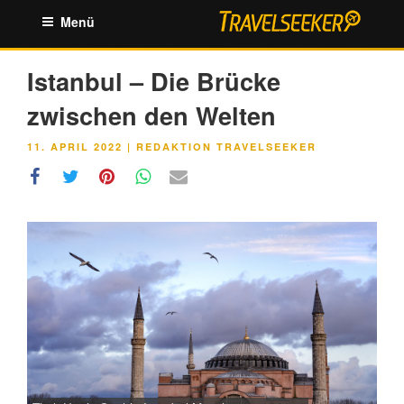
Zum
Menü
Inhalt
springen
Istanbul – Die Brücke
zwischen den Welten
VERÖFFENTLICHT
11. APRIL 2022
|
REDAKTION TRAVELSEEKER
AM