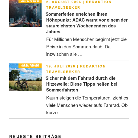
ABENTEUER
VERÖFFENTLICHT
2. AUGUST 2026
|
REDAKTION
AM
TRAVELSEEKER
Sommerferien erreichen ihren
Höhepunkt: ADAC warnt vor einem der
staureichsten Wochenenden des
Jahres
Für Millionen Menschen beginnt jetzt die
Reise in den Sommerurlaub. Da
inzwischen alle …
ABENTEUER
VERÖFFENTLICHT
19. JULI 2026
|
REDAKTION
AM
TRAVELSEEKER
Sicher mit dem Fahrrad durch die
Hitzewelle: Diese Tipps helfen bei
Sommerfahrten
Kaum steigen die Temperaturen, zieht es
viele Menschen wieder aufs Fahrrad. Ob
kurze …
NEUESTE BEITRÄGE