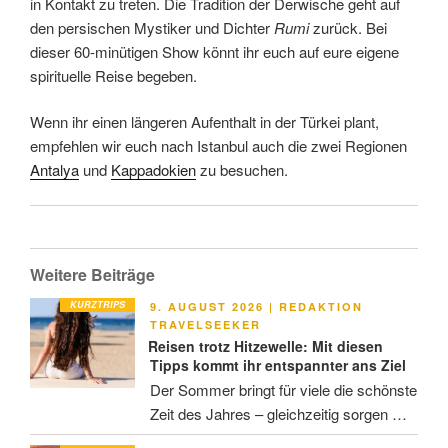
in Kontakt zu treten. Die Tradition der Derwische geht auf
den persischen Mystiker und Dichter
Rumi
zurück. Bei
dieser 60-minütigen Show könnt ihr euch auf eure eigene
spirituelle Reise begeben.
Wenn ihr einen längeren Aufenthalt in der Türkei plant,
empfehlen wir euch nach Istanbul auch die zwei Regionen
Antalya
und
Kappadokien
zu besuchen.
Weitere Beiträge
KURZTRIPS
VERÖFFENTLICHT
9. AUGUST 2026
|
REDAKTION
AM
TRAVELSEEKER
Reisen trotz Hitzewelle: Mit diesen
Tipps kommt ihr entspannter ans Ziel
Der Sommer bringt für viele die schönste
Zeit des Jahres – gleichzeitig sorgen …