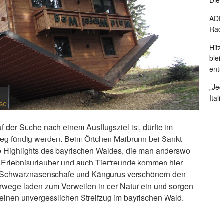
ADF
Rad
Hit
ble
ent
„Je
Ita
nse
 der Suche nach einem Ausflugsziel ist, dürfte im
g fündig werden. Beim Örtchen Maibrunn bei Sankt
e Highlights des bayrischen Waldes, die man anderswo
r, Erlebnisurlauber und auch Tierfreunde kommen hier
, Schwarznasenschafe und Kängurus verschönern den
ege laden zum Verweilen in der Natur ein und sorgen
 einen unvergesslichen Streifzug im bayrischen Wald.