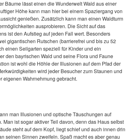
er Bäume lässt einen die Wunderwelt Wald aus einer
luftiger Höhe kann man hier bei einem Spaziergang von
ussicht genießen. Zusätzlich kann man einen Waldturm
termöglichkeiten ausprobieren. Die Sicht auf das
 ist den Aufstieg auf jeden Fall wert. Besonders
zwei gigantischen Rutschen (barrierefrei und bis zu 52
h einen Seilgarten speziell für Kinder und ein
ber den bayrischen Wald und seine Flora und Faune
tion ist wohl die Höhle der Illusionen auf dem Pfad der
Merkwürdigkeiten wird jeder Besucher zum Staunen und
ner eigenen Wahrnehmung gebracht.
ann man Illusionen und optische Täuschungen auf
 Man ist sogar aktiver Teil davon, denn das Haus selbst
äude steht auf dem Kopf, liegt schief und auch innen drin
en an seinen Sinnen zweifeln. Spaß macht es aber genau