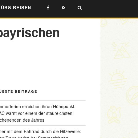
FÜRS REISEN
bayrischen
UESTE BEITRÄGE
merferien erreichen ihren Höhepunkt:
C warnt vor einem der staureichsten
chenenden des Jahres
her mit dem Fahrrad durch die Hitzewelle:
se Tipps helfen bei Sommerfahrten