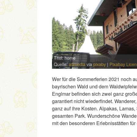
Titel: home
Quelle:
atimedia
via
pixaby
|
Pixabay Lice
Wer für die Sommerferien 2021 noch auf
bayrischen Wald und dem Waldwipfelwe
Englmar befinden sich zwei ganz groß
garantiert nicht wiederfindet. Wandere
ganz auf ihre Kosten. Alpakas, Lamas
gesamten Park. Wunderschöne Wanderw
mit den besonderen Erlebnisstätten für