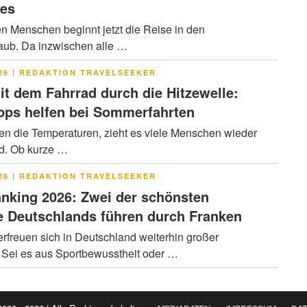
res
en Menschen beginnt jetzt die Reise in den
ub. Da inzwischen alle …
LICHT
26
|
REDAKTION TRAVELSEEKER
it dem Fahrrad durch die Hitzewelle:
pps helfen bei Sommerfahrten
en die Temperaturen, zieht es viele Menschen wieder
ad. Ob kurze …
LICHT
26
|
REDAKTION TRAVELSEEKER
nking 2026: Zwei der schönsten
 Deutschlands führen durch Franken
rfreuen sich in Deutschland weiterhin großer
. Sei es aus Sportbewusstheit oder …