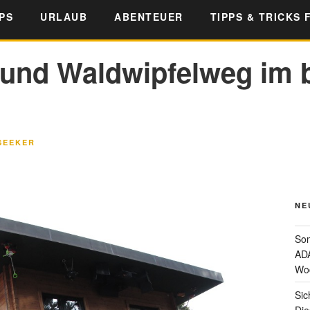
PS
URLAUB
ABENTEUER
TIPPS & TRICKS 
und Waldwipfelweg im 
SEEKER
NE
Som
ADA
Wo
Sic
Die