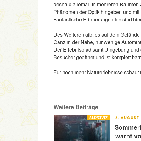
deshalb allemal. In mehreren Räumen 
Phänomen der Optik hingeben und mit P
Fantastische Erinnerungsfotos sind hier
Des Weiteren gibt es auf dem Gelände 
Ganz in der Nähe, nur wenige Autominut
Der Erlebnispfad samt Umgebung und de
Besucher geöffnet und ist komplett barri
Für noch mehr Naturerlebnisse schaut 
Weitere Beiträge
VERÖFFENT
ABENTEUER
2. AUGUST 
AM
Sommerfe
warnt v