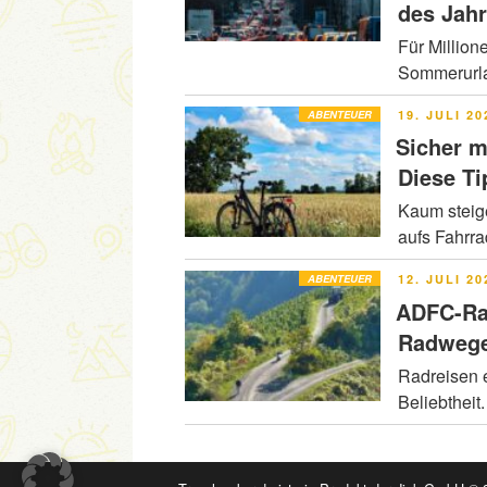
des Jah
Für Million
Sommerurla
VERÖFFENT
ABENTEUER
19. JULI 20
AM
Sicher m
Diese Ti
Kaum steig
aufs Fahrr
VERÖFFENT
ABENTEUER
12. JULI 20
AM
ADFC-Ra
Radwege
Radreisen e
Beliebtheit