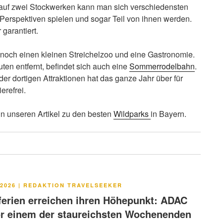
auf zwei Stockwerken kann man sich verschiedensten
erspektiven spielen und sogar Teil von ihnen werden.
 garantiert.
noch einen kleinen Streichelzoo und eine Gastronomie.
en entfernt, befindet sich auch eine
Sommerrodelbahn
.
r dortigen Attraktionen hat das ganze Jahr über für
erefrei.
in unseren Artikel zu den besten
Wildparks
in Bayern.
LICHT
2026
|
REDAKTION TRAVELSEEKER
rien erreichen ihren Höhepunkt: ADAC
or einem der staureichsten Wochenenden