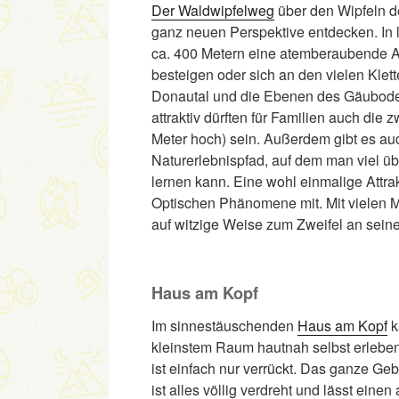
Der Waldwipfelweg
über den Wipfeln d
ganz neuen Perspektive entdecken. In 
ca. 400 Metern eine atemberaubende A
besteigen oder sich an den vielen Klet
Donautal und die Ebenen des Gäubodens
attraktiv dürften für Familien auch die 
Meter hoch) sein. Außerdem gibt es auc
Naturerlebnispfad, auf dem man viel ü
lernen kann. Eine wohl einmalige Attrak
Optischen Phänomene mit. Mit vielen 
auf witzige Weise zum Zweifel an sei
Haus am Kopf
Im sinnestäuschenden
Haus am Kopf
k
kleinstem Raum hautnah selbst erleben.
ist einfach nur verrückt. Das ganze Geb
ist alles völlig verdreht und lässt ein