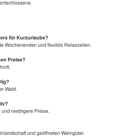
entschlossene.
ers für Kurzurlaube?
rte Wochenenden und flexible Reisezeiten.
hen Preise?
nitt.
tig?
er Wald.
tiv?
 und niedrigere Preise.
nlandschaft und geöffneten Weingüter.