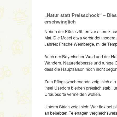
„Natur statt Preisschock“ – Die
erschwinglich
Neben der Küste zählen vor allem klas
Mai. Die Mosel etwa verbindet moderate
Jahres: Frische Weinberge, milde Temp
Auch der Bayerischer Wald und der Harz
Wandern, Naturerlebnisse und ruhige Or
dass die Hauptsaison noch nicht begon
Zum Pfingstwochenende zeigt sich ein 
Insel Usedom bleiben preislich stabil und
Urlaubsorte vermeiden wollen.
Unterm Strich zeigt sich: Wer flexibel p
an beliebten Feiertagen vergleichsweis