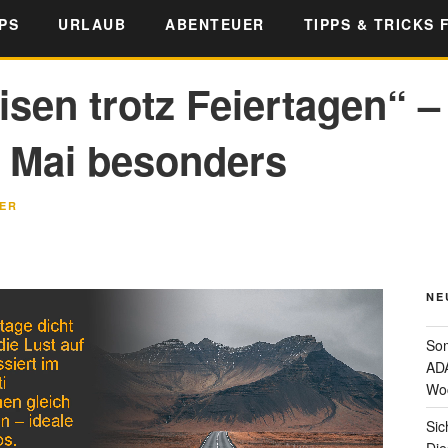
PS
URLAUB
ABENTEUER
TIPPS & TRICKS 
isen trotz Feiertagen“ –
m Mai besonders
ER
NE
Som
ADA
Wo
Sic
Die