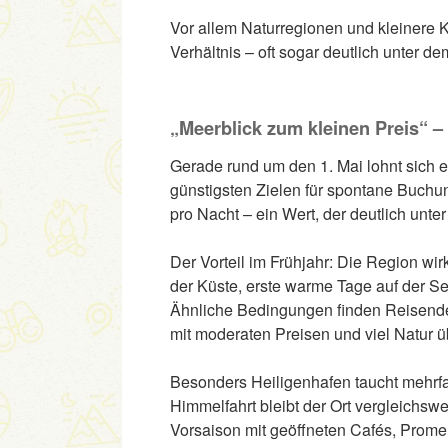
Vor allem Naturregionen und kleinere Kü
Verhältnis – oft sogar deutlich unter d
„Meerblick zum kleinen Preis“ – 
Gerade rund um den 1. Mai lohnt sich e
günstigsten Zielen für spontane Buchun
pro Nacht – ein Wert, der deutlich unte
Der Vorteil im Frühjahr: Die Region wir
der Küste, erste warme Tage auf der S
Ähnliche Bedingungen finden Reisende 
mit moderaten Preisen und viel Natur 
Besonders Heiligenhafen taucht mehrfa
Himmelfahrt bleibt der Ort vergleichswei
Vorsaison mit geöffneten Cafés, Prome