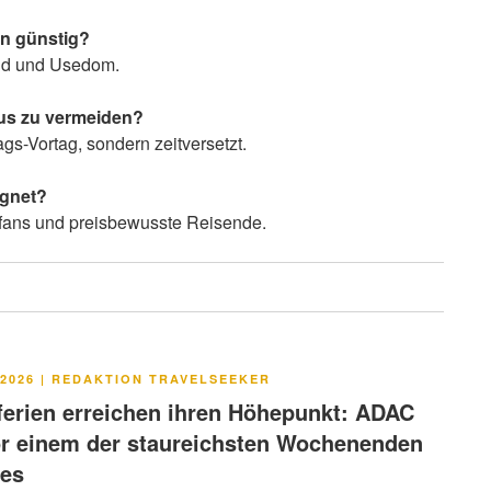
en günstig?
and und Usedom.
aus zu vermeiden?
gs-Vortag, sondern zeitversetzt.
ignet?
rfans und preisbewusste Reisende.
LICHT
2026
|
REDAKTION TRAVELSEEKER
rien erreichen ihren Höhepunkt: ADAC
or einem der staureichsten Wochenenden
res