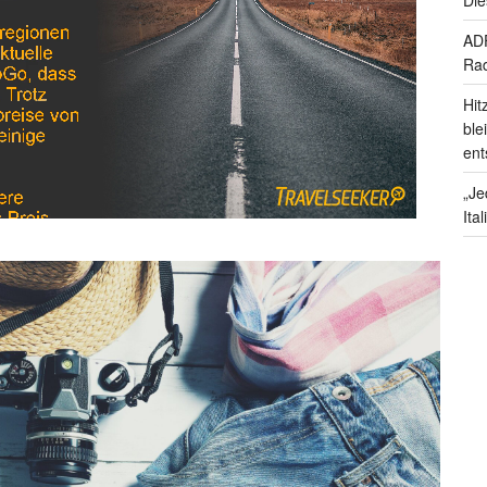
ADF
Rad
Hit
ble
ent
„Je
Ita