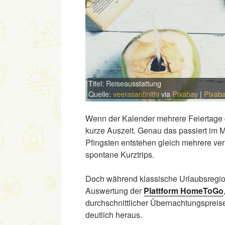
Titel: Reiseausstattung
Quelle:
veerasantinithi
via
Pixabay
|
Pixaba
Wenn der Kalender mehrere Feiertage dich
kurze Auszeit. Genau das passiert im M
Pfingsten entstehen gleich mehrere v
spontane Kurztrips.
Doch während klassische Urlaubsregion
Auswertung der
Plattform HomeToGo
durchschnittlicher Übernachtungspreis
deutlich heraus.