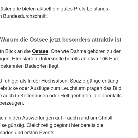
stenorte bieten aktuell ein gutes Preis-Leistungs-
em Bundesdurchschnitt.
Warum die Ostsee jetzt besonders attraktiv ist
in Blick an die
Ostsee
. Orte wie Dahme gehören zu den
gen. Hier starten Unterkünfte bereits ab etwa 105 Euro
r bekannten Badeorten liegt.
kt ruhiger als in der Hochsaison. Spaziergänge entlang
eebrücke oder Ausflüge zum Leuchtturm prägen das Bild.
auch in Kellenhusen oder Heiligenhafen, die ebenfalls
überzeugen.
ch in den Auswertungen auf – auch rund um Christi
se günstig. Gleichzeitig beginnt hier bereits die
naden und ersten Events.