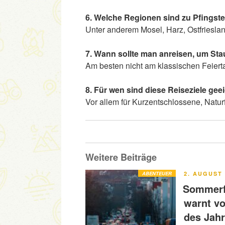
6. Welche Regionen sind zu Pfingst
Unter anderem Mosel, Harz, Ostfriesl
7. Wann sollte man anreisen, um St
Am besten nicht am klassischen Feierta
8. Für wen sind diese Reiseziele gee
Vor allem für Kurzentschlossene, Natu
Weitere Beiträge
VERÖFFENT
ABENTEUER
2. AUGUST 
AM
Sommerfe
warnt v
des Jah