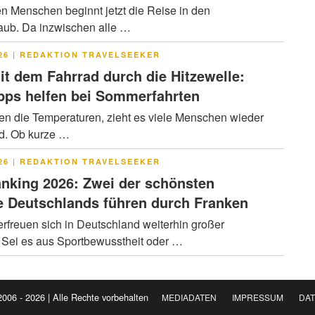
en Menschen beginnt jetzt die Reise in den
ub. Da inzwischen alle …
LICHT
26
|
REDAKTION TRAVELSEEKER
it dem Fahrrad durch die Hitzewelle:
pps helfen bei Sommerfahrten
en die Temperaturen, zieht es viele Menschen wieder
ad. Ob kurze …
LICHT
26
|
REDAKTION TRAVELSEEKER
nking 2026: Zwei der schönsten
 Deutschlands führen durch Franken
rfreuen sich in Deutschland weiterhin großer
. Sei es aus Sportbewusstheit oder …
2006 - 2026 | Alle Rechte vorbehalten
MEDIADATEN
IMPRESSUM
DA