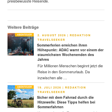
preisbewusste Reisende.
Weitere Beiträge
ABENTEUER
VERÖFFENTLICHT
2. AUGUST 2026
|
REDAKTION
AM
TRAVELSEEKER
Sommerferien erreichen ihren
Höhepunkt: ADAC warnt vor einem der
staureichsten Wochenenden des
Jahres
Für Millionen Menschen beginnt jetzt die
Reise in den Sommerurlaub. Da
inzwischen alle …
ABENTEUER
VERÖFFENTLICHT
19. JULI 2026
|
REDAKTION
AM
TRAVELSEEKER
Sicher mit dem Fahrrad durch die
Hitzewelle: Diese Tipps helfen bei
Sommerfahrten