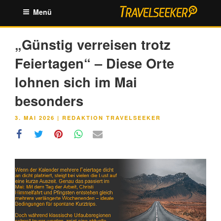
Zum
Menü
Inhalt
springen
„Günstig verreisen trotz
Feiertagen“ – Diese Orte
lohnen sich im Mai
besonders
VERÖFFENTLICHT
3. MAI 2026
|
REDAKTION TRAVELSEEKER
AM
Link
Embed