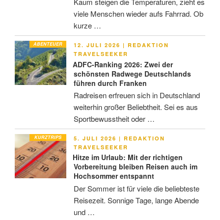
Kaum steigen die Temperaturen, zieht es
viele Menschen wieder aufs Fahrrad. Ob
kurze …
ABENTEUER
VERÖFFENTLICHT
12. JULI 2026
|
REDAKTION
AM
TRAVELSEEKER
ADFC-Ranking 2026: Zwei der
schönsten Radwege Deutschlands
führen durch Franken
Radreisen erfreuen sich in Deutschland
weiterhin großer Beliebtheit. Sei es aus
Sportbewusstheit oder …
KURZTRIPS
VERÖFFENTLICHT
5. JULI 2026
|
REDAKTION
AM
TRAVELSEEKER
Hitze im Urlaub: Mit der richtigen
Vorbereitung bleiben Reisen auch im
Hochsommer entspannt
Der Sommer ist für viele die beliebteste
Reisezeit. Sonnige Tage, lange Abende
und …