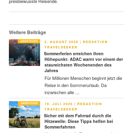
preisbewusste Reisende.
Weitere Beiträge
ABENTEUER
VERÖFFENTLICHT
2. AUGUST 2026
|
REDAKTION
AM
TRAVELSEEKER
Sommerferien erreichen ihren
Höhepunkt: ADAC warnt vor einem der
staureichsten Wochenenden des
Jahres
Für Millionen Menschen beginnt jetzt die
Reise in den Sommerurlaub. Da
inzwischen alle …
ABENTEUER
VERÖFFENTLICHT
19. JULI 2026
|
REDAKTION
AM
TRAVELSEEKER
Sicher mit dem Fahrrad durch die
Hitzewelle: Diese Tipps helfen bei
Sommerfahrten