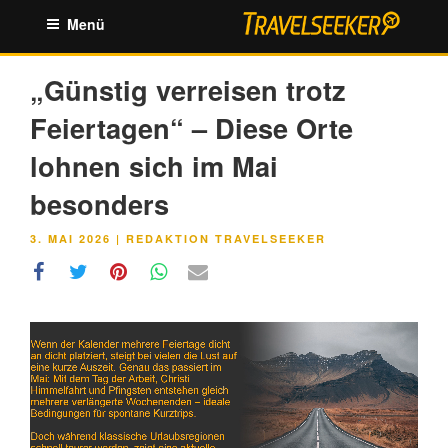
Zum
Menü
Inhalt
springen
„Günstig verreisen trotz
Feiertagen“ – Diese Orte
lohnen sich im Mai
besonders
VERÖFFENTLICHT
3. MAI 2026
|
REDAKTION TRAVELSEEKER
AM
Link
Embed