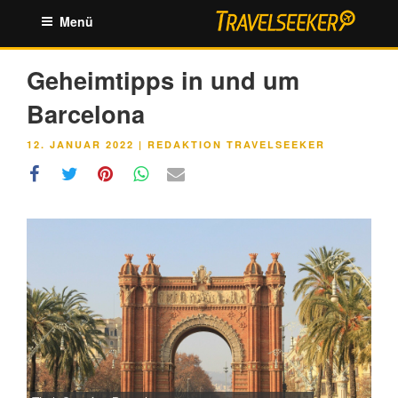
Zum
Menü
Inhalt
springen
Geheimtipps in und um
Barcelona
VERÖFFENTLICHT
12. JANUAR 2022
|
REDAKTION TRAVELSEEKER
AM