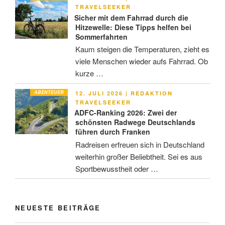
AM
TRAVELSEEKER
Sicher mit dem Fahrrad durch die
Hitzewelle: Diese Tipps helfen bei
Sommerfahrten
Kaum steigen die Temperaturen, zieht es
viele Menschen wieder aufs Fahrrad. Ob
kurze …
ABENTEUER
VERÖFFENTLICHT
12. JULI 2026
|
REDAKTION
AM
TRAVELSEEKER
ADFC-Ranking 2026: Zwei der
schönsten Radwege Deutschlands
führen durch Franken
Radreisen erfreuen sich in Deutschland
weiterhin großer Beliebtheit. Sei es aus
Sportbewusstheit oder …
NEUESTE BEITRÄGE