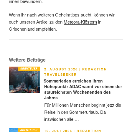
innen bewundern.
Wenn ihr nach weiteren Geheimtipps sucht, können wir
euch unseren Artikel zu den
Meteora-Klöstern
in
Griechenland empfehlen.
Weitere Beiträge
ABENTEUER
VERÖFFENTLICHT
2. AUGUST 2026
|
REDAKTION
AM
TRAVELSEEKER
Sommerferien erreichen ihren
Höhepunkt: ADAC warnt vor einem der
staureichsten Wochenenden des
Jahres
Für Millionen Menschen beginnt jetzt die
Reise in den Sommerurlaub. Da
inzwischen alle …
ABENTEUER
VERÖFFENTLICHT
19. JULI 2026
|
REDAKTION