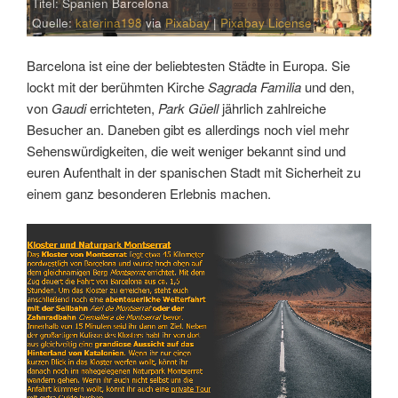
Titel: Spanien Barcelona
Quelle:
katerina198
via
Pixabay
|
Pixabay License
Barcelona ist eine der beliebtesten Städte in Europa. Sie
lockt mit der berühmten Kirche
Sagrada Familia
und den,
von
Gaudi
errichteten,
Park Güell
jährlich zahlreiche
Besucher an. Daneben gibt es allerdings noch viel mehr
Sehenswürdigkeiten, die weit weniger bekannt sind und
euren Aufenthalt in der spanischen Stadt mit Sicherheit zu
einem ganz besonderen Erlebnis machen.
Link
Embed