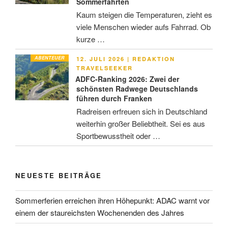
Sommerfahrten
Kaum steigen die Temperaturen, zieht es
viele Menschen wieder aufs Fahrrad. Ob
kurze …
ABENTEUER
VERÖFFENTLICHT
12. JULI 2026
|
REDAKTION
AM
TRAVELSEEKER
ADFC-Ranking 2026: Zwei der
schönsten Radwege Deutschlands
führen durch Franken
Radreisen erfreuen sich in Deutschland
weiterhin großer Beliebtheit. Sei es aus
Sportbewusstheit oder …
NEUESTE BEITRÄGE
Sommerferien erreichen ihren Höhepunkt: ADAC warnt vor
einem der staureichsten Wochenenden des Jahres