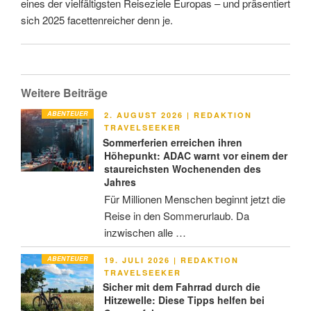
eines der vielfältigsten Reiseziele Europas – und präsentiert
sich 2025 facettenreicher denn je.
Weitere Beiträge
ABENTEUER
VERÖFFENTLICHT
2. AUGUST 2026
|
REDAKTION
AM
TRAVELSEEKER
Sommerferien erreichen ihren
Höhepunkt: ADAC warnt vor einem der
staureichsten Wochenenden des
Jahres
Für Millionen Menschen beginnt jetzt die
Reise in den Sommerurlaub. Da
inzwischen alle …
ABENTEUER
VERÖFFENTLICHT
19. JULI 2026
|
REDAKTION
AM
TRAVELSEEKER
Sicher mit dem Fahrrad durch die
Hitzewelle: Diese Tipps helfen bei