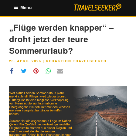
Zum
Menü
Inhalt
springen
„Flüge werden knapper“ –
droht jetzt der teure
Sommerurlaub?
VERÖFFENTLICHT
26. APRIL 2026
|
REDAKTION TRAVELSEEKER
AM
Link
Embed