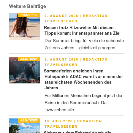
Weitere Beiträge
KURZTRIPS
VERÖFFENTLICHT
9. AUGUST 2026
|
REDAKTION
AM
TRAVELSEEKER
Reisen trotz Hitzewelle: Mit diesen
Tipps kommt ihr entspannter ans Ziel
Der Sommer bringt für viele die schönste
Zeit des Jahres – gleichzeitig sorgen …
ABENTEUER
VERÖFFENTLICHT
2. AUGUST 2026
|
REDAKTION
AM
TRAVELSEEKER
Sommerferien erreichen ihren
Höhepunkt: ADAC warnt vor einem der
staureichsten Wochenenden des
Jahres
Für Millionen Menschen beginnt jetzt die
Reise in den Sommerurlaub. Da
inzwischen alle …
ABENTEUER
VERÖFFENTLICHT
19. JULI 2026
|
REDAKTION
AM
TRAVELSEEKER
Sicher mit dem Fahrrad durch die