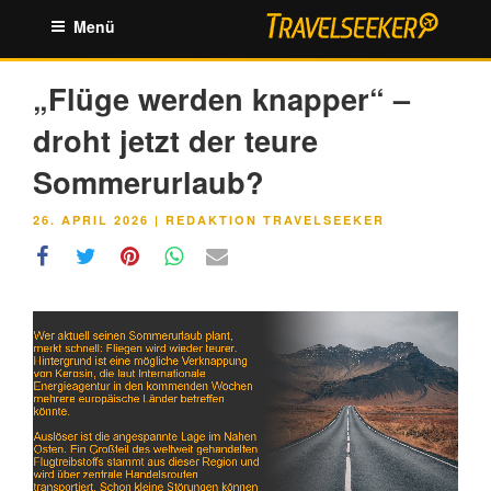
Zum
Menü
Inhalt
springen
„Flüge werden knapper“ –
droht jetzt der teure
Sommerurlaub?
VERÖFFENTLICHT
26. APRIL 2026
|
REDAKTION TRAVELSEEKER
AM
Link
Embed