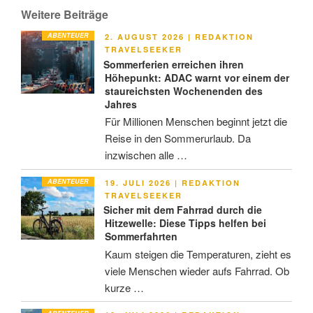
Weitere Beiträge
ABENTEUER
VERÖFFENTLICHT
2. AUGUST 2026
|
REDAKTION
AM
TRAVELSEEKER
Sommerferien erreichen ihren
Höhepunkt: ADAC warnt vor einem der
staureichsten Wochenenden des
Jahres
Für Millionen Menschen beginnt jetzt die
Reise in den Sommerurlaub. Da
inzwischen alle …
ABENTEUER
VERÖFFENTLICHT
19. JULI 2026
|
REDAKTION
AM
TRAVELSEEKER
Sicher mit dem Fahrrad durch die
Hitzewelle: Diese Tipps helfen bei
Sommerfahrten
Kaum steigen die Temperaturen, zieht es
viele Menschen wieder aufs Fahrrad. Ob
kurze …