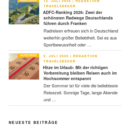
ABENTEUER
VERÖFFENTLICHT
12. JULI 2026
|
REDAKTION
AM
TRAVELSEEKER
ADFC-Ranking 2026: Zwei der
schönsten Radwege Deutschlands
führen durch Franken
Radreisen erfreuen sich in Deutschland
weiterhin großer Beliebtheit. Sei es aus
Sportbewusstheit oder …
KURZTRIPS
VERÖFFENTLICHT
5. JULI 2026
|
REDAKTION
AM
TRAVELSEEKER
Hitze im Urlaub: Mit der richtigen
Vorbereitung bleiben Reisen auch im
Hochsommer entspannt
Der Sommer ist für viele die beliebteste
Reisezeit. Sonnige Tage, lange Abende
und …
NEUESTE BEITRÄGE